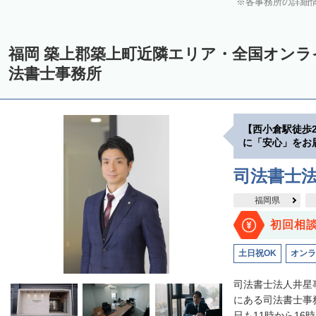
各事務所の詳細
福岡 築上郡築上町近隣エリア・全国オン
法書士事務所
【西小倉駅徒歩
に「安心」をお
司法書士
福岡県
初回相
土日祝OK
オンラ
司法書士法人井星
にある司法書士事
日も11時から16時