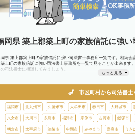
福岡県 築上郡築上町の家族信託に強い
福岡県 築上郡築上町の家族信託に強い司法書士事務所一覧です。相続会
郡築上町の家族信託に強い司法書士事務所を一覧で見ることが出来ます
隣の司法書士に相談してみましょう。
もっと見る
市区町村から
司法書士
福岡市
北九州市
久留米市
大牟田市
春日市
大野城市
八女市
大川市
糸島市
福津市
宗像市
古賀市
飯塚市
朝倉市
太宰府市
筑後市
中間市
みやま市
嘉麻市
うき