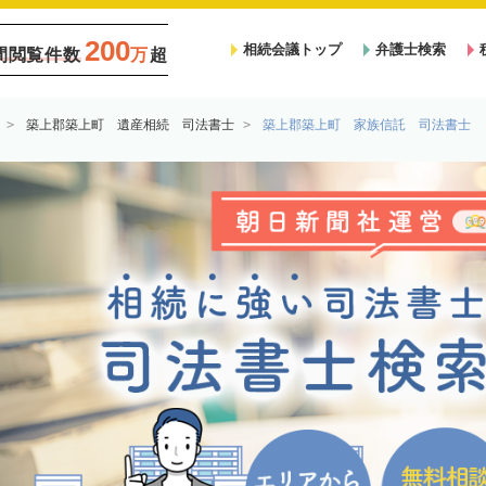
200
相続会議トップ
弁護士検索
間閲覧件数
万
超
築上郡築上町 遺産相続 司法書士
築上郡築上町 家族信託 司法書士