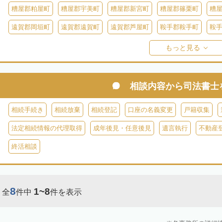
糟屋郡粕屋町
糟屋郡宇美町
糟屋郡新宮町
糟屋郡篠栗町
糟
遠賀郡岡垣町
遠賀郡遠賀町
遠賀郡芦屋町
鞍手郡鞍手町
鞍
八女郡広川町
三井郡大刀洗町
朝倉郡筑前町
朝倉郡東峰村
もっと見る
田川郡添田町
田川郡糸田町
田川郡大任町
田川郡赤村
京都
築上郡築上町
築上郡上毛町
相談内容から
司法書士
相続手続き
相続放棄
相続登記
口座の名義変更
戸籍収集
法定相続情報の代理取得
成年後見・任意後見
遺言執行
不動産
終活相談
8
1~8
全
件中
件を表示