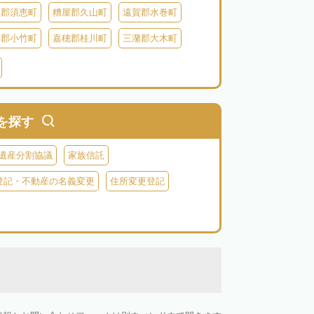
屋郡須恵町
糟屋郡久山町
遠賀郡水巻町
手郡小竹町
嘉穂郡桂川町
三潴郡大木町
田川郡福智町
田川郡川崎町
田川郡香春町
郡苅田町
京都郡みやこ町
築上郡吉富町
を探す
遺産分割協議
家族信託
登記・不動産の名義変更
住所変更登記