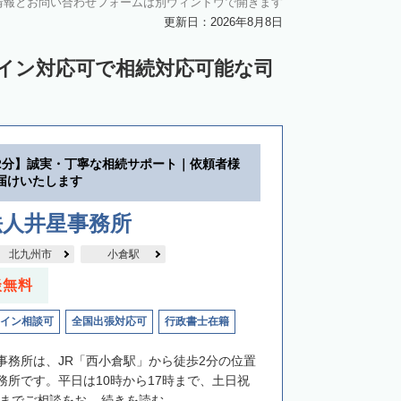
情報とお問い合わせフォームは別ウィンドウで開きます
更新日：2026年8月8日
ライン対応可で相続対応可能な司
2分】誠実・丁寧な相続サポート｜依頼者様
届けいたします
法人井星事務所
北九州市
小倉駅
談無料
イン相談可
全国出張対応可
行政書士在籍
事務所は、JR「西小倉駅」から徒歩2分の位置
務所です。平日は10時から17時まで、土日祝
までご相談をお...
続きを読む