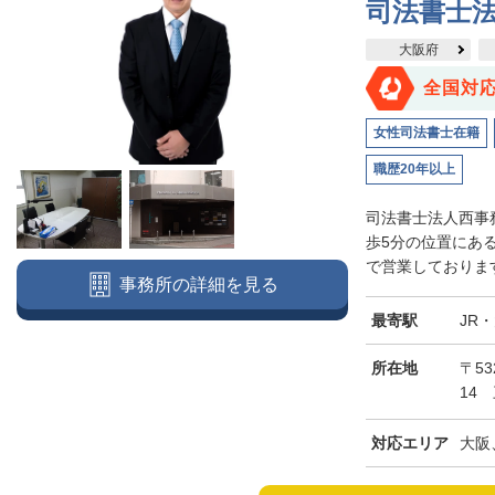
司法書士
大阪府
全国対
女性司法書士在籍
職歴20年以上
司法書士法人西事
歩5分の位置にあ
で営業しております
事務所の詳細を見る
最寄駅
JR
所在地
〒5
14
対応エリア
大阪