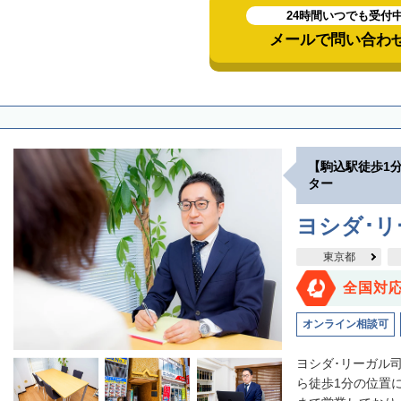
24時間いつでも受付
メールで問い合わ
【駒込駅徒歩1
ター
ヨシダ･
東京都
全国対
オンライン相談可
ヨシダ･リーガル
ら徒歩1分の位置