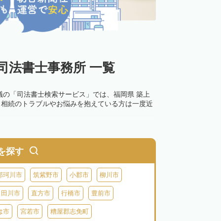
司法書士事務所 一覧
議の「司法書士検索サービス」では、福岡県 築上
。相続のトラブルやお悩みを抱えている方は一度近
を探す
那珂川市
筑紫野市
小郡市
柳川市
田川市
直方市
行橋市
豊前市
は市
宮若市
糟屋郡志免町