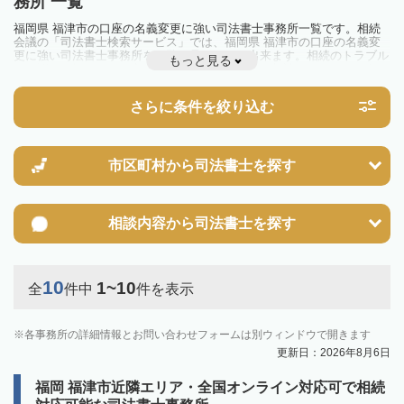
務所 一覧
福岡県 福津市の口座の名義変更に強い司法書士事務所一覧です。相続
会議の「司法書士検索サービス」では、福岡県 福津市の口座の名義変
更に強い司法書士事務所を一覧で見ることが出来ます。相続のトラブル
もっと見る
やお悩みを抱えている方は一度近隣の司法書士に相談してみましょう。
さらに条件を絞り込む
市区町村から
司法書士を探す
相談内容から
司法書士を探す
10
1~10
全
件中
件を表示
各事務所の詳細情報とお問い合わせフォームは別ウィンドウで開きます
更新日：2026年8月6日
福岡 福津市近隣エリア・全国オンライン対応可で相続