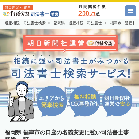
月間閲覧件数
朝日新聞社運営
200万
超
遺産相続 司法書士検索
福岡県 遺産相続 司法書士
福津市 遺産相
福岡県 福津市の口座の名義変更に強い司法書士事