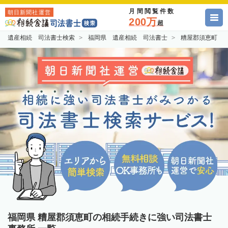
月間閲覧件数
朝日新聞社運営
200万
超
遺産相続 司法書士検索
福岡県 遺産相続 司法書士
糟屋郡須恵町 
福岡県 糟屋郡須恵町の相続手続きに強い司法書士