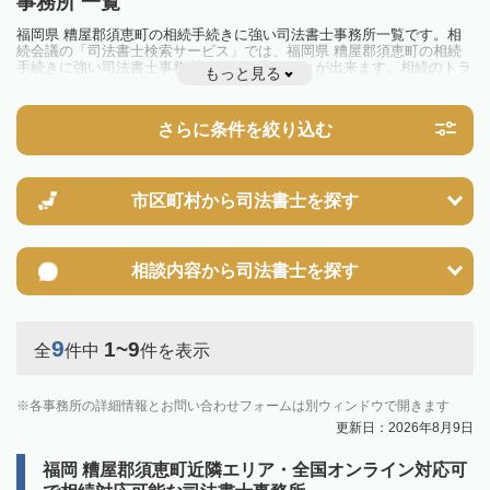
事務所 一覧
福岡県 糟屋郡須恵町の相続手続きに強い司法書士事務所一覧です。相
続会議の「司法書士検索サービス」では、福岡県 糟屋郡須恵町の相続
手続きに強い司法書士事務所を一覧で見ることが出来ます。相続のトラ
もっと見る
ブルやお悩みを抱えている方は一度近隣の司法書士に相談してみましょ
う。
さらに条件を絞り込む
市区町村から
司法書士を探す
相談内容から
司法書士を探す
9
1~9
全
件中
件を表示
各事務所の詳細情報とお問い合わせフォームは別ウィンドウで開きます
更新日：2026年8月9日
福岡 糟屋郡須恵町近隣エリア・全国オンライン対応可