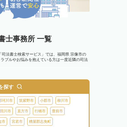
書士事務所 一覧
「司法書士検索サービス」では、福岡県 宗像市の
トラブルやお悩みを抱えている方は一度近隣の司法
を探す
那珂川市
筑紫野市
小郡市
柳川市
田川市
直方市
行橋市
豊前市
は市
宮若市
糟屋郡志免町