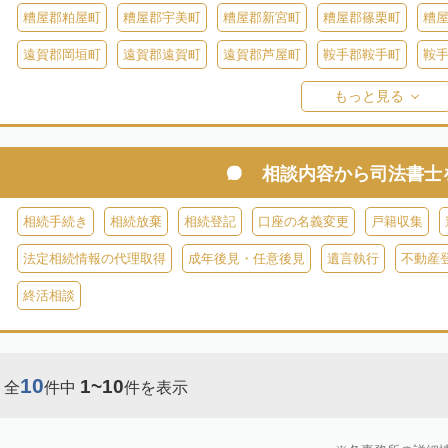
糟屋郡粕屋町
糟屋郡宇美町
糟屋郡新宮町
糟屋郡篠栗町
糟
遠賀郡岡垣町
遠賀郡遠賀町
遠賀郡芦屋町
鞍手郡鞍手町
鞍
八女郡広川町
三井郡大刀洗町
朝倉郡筑前町
朝倉郡東峰村
もっと見る
田川郡添田町
田川郡糸田町
田川郡大任町
田川郡赤村
京都
築上郡築上町
築上郡上毛町
相談内容から
司法書士
相続手続き
相続放棄
相続登記
口座の名義変更
戸籍収集
法定相続情報の代理取得
成年後見・任意後見
遺言執行
不動産
終活相談
10
1~10
全
件中
件を表示