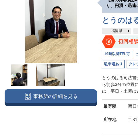
り、円滑・迅速
とうのは
福岡県
初回相
19時以降TEL可
駐車場あり
クレ
とうのはる司法書
ら徒歩3分の位置
は、平日・土曜は9
事務所の詳細を見る
最寄駅
西日
所在地
〒81