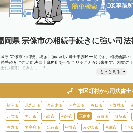
福岡県 宗像市の相続手続きに強い司法
福岡県 宗像市の相続手続きに強い司法書士事務所一覧です。相続会議の
相続手続きに強い司法書士事務所を一覧で見ることが出来ます。相続の
書士に相談してみましょう。
もっと見る
市区町村から
司法書士
福岡市
北九州市
久留米市
大牟田市
春日市
大野城市
宗像市
八女市
大川市
糸島市
福津市
古賀市
飯塚市
朝倉市
太宰府市
筑後市
中間市
みやま市
嘉麻市
うき