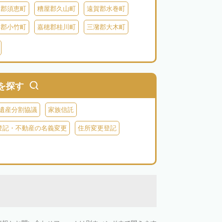
屋郡須恵町
糟屋郡久山町
遠賀郡水巻町
手郡小竹町
嘉穂郡桂川町
三潴郡大木町
田川郡福智町
田川郡川崎町
田川郡香春町
郡苅田町
京都郡みやこ町
築上郡吉富町
を探す
遺産分割協議
家族信託
登記・不動産の名義変更
住所変更登記