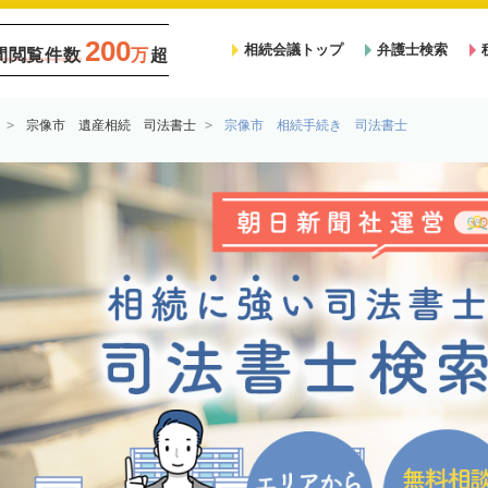
200
相続会議トップ
弁護士検索
間閲覧件数
万
超
宗像市 遺産相続 司法書士
宗像市 相続手続き 司法書士