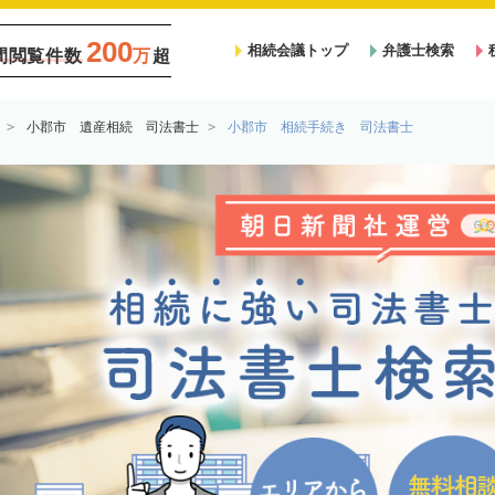
200
相続会議トップ
弁護士検索
間閲覧件数
万
超
小郡市 遺産相続 司法書士
小郡市 相続手続き 司法書士