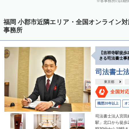
各事務所の詳細
福岡 小郡市近隣エリア・全国オンライン
事務所
【吉祥寺駅徒歩
きる司法書士事
司法書士
東京都
全国対
職歴20年以上
オ
司法書士法人宮田
駅」北口から徒歩
時30分から19時