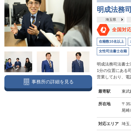
明成法務司
埼玉県
全国対
在籍数10名以上
女性司法書士在籍
明成法務司法書士
1分の位置にある
営業しており、電話
事務所の詳細を見る
最寄駅
東武
所在地
〒3
尾崎
対応エリア
埼玉