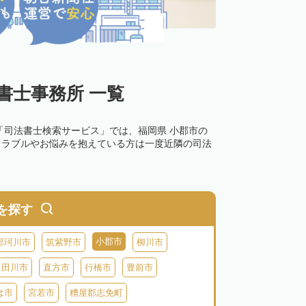
書士事務所 一覧
「司法書士検索サービス」では、福岡県 小郡市の
トラブルやお悩みを抱えている方は一度近隣の司法
を探す
小郡市
那珂川市
筑紫野市
柳川市
田川市
直方市
行橋市
豊前市
は市
宮若市
糟屋郡志免町