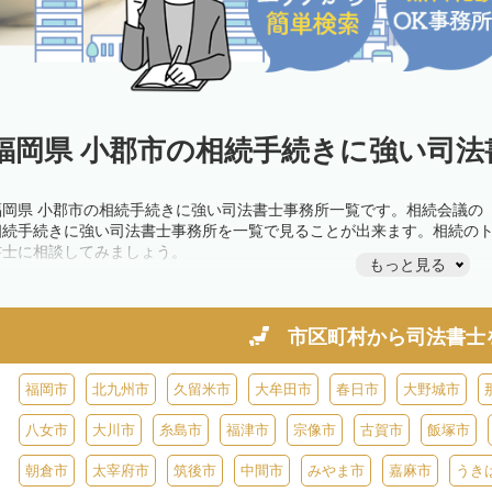
福岡県 小郡市の相続手続きに強い司法
福岡県 小郡市の相続手続きに強い司法書士事務所一覧です。相続会議の
相続手続きに強い司法書士事務所を一覧で見ることが出来ます。相続の
書士に相談してみましょう。
もっと見る
市区町村から
司法書士
福岡市
北九州市
久留米市
大牟田市
春日市
大野城市
八女市
大川市
糸島市
福津市
宗像市
古賀市
飯塚市
朝倉市
太宰府市
筑後市
中間市
みやま市
嘉麻市
うき