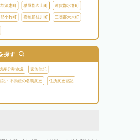
屋郡須恵町
糟屋郡久山町
遠賀郡水巻町
手郡小竹町
嘉穂郡桂川町
三潴郡大木町
田川郡福智町
田川郡川崎町
田川郡香春町
郡苅田町
京都郡みやこ町
築上郡吉富町
を探す
遺産分割協議
家族信託
登記・不動産の名義変更
住所変更登記