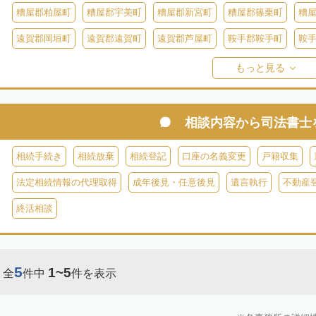
糟屋郡粕屋町
糟屋郡宇美町
糟屋郡新宮町
糟屋郡篠栗町
糟
遠賀郡岡垣町
遠賀郡遠賀町
遠賀郡芦屋町
鞍手郡鞍手町
鞍
八女郡広川町
三井郡大刀洗町
朝倉郡筑前町
朝倉郡東峰村
もっと見る
田川郡添田町
田川郡糸田町
田川郡大任町
田川郡赤村
京都
築上郡築上町
築上郡上毛町
相談内容から
司法書士
相続手続き
相続放棄
相続登記
口座の名義変更
戸籍収集
法定相続情報の代理取得
成年後見・任意後見
遺言執行
不動産
終活相談
5
1~5
全
件中
件を表示