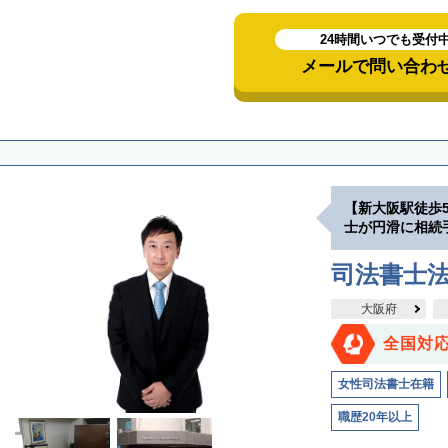
24時間いつでも受付
メールで問い合わ
【新大阪駅徒歩
士が円滑に相続
司法書士
大阪府
全国対
女性司法書士在籍
職歴20年以上