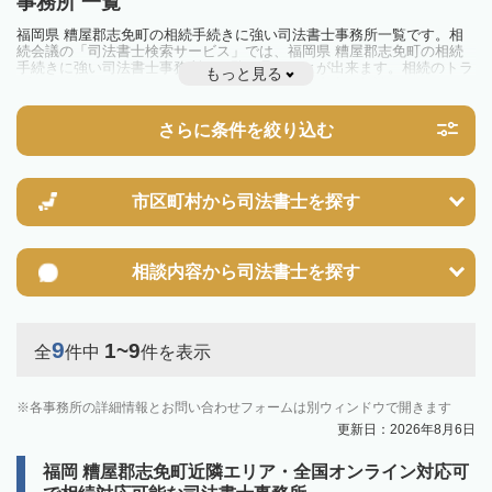
事務所 一覧
福岡県 糟屋郡志免町の相続手続きに強い司法書士事務所一覧です。相
続会議の「司法書士検索サービス」では、福岡県 糟屋郡志免町の相続
手続きに強い司法書士事務所を一覧で見ることが出来ます。相続のトラ
もっと見る
ブルやお悩みを抱えている方は一度近隣の司法書士に相談してみましょ
う。
さらに条件を絞り込む
市区町村から
司法書士を探す
相談内容から
司法書士を探す
9
1~9
全
件中
件を表示
各事務所の詳細情報とお問い合わせフォームは別ウィンドウで開きます
更新日：2026年8月6日
福岡 糟屋郡志免町近隣エリア・全国オンライン対応可