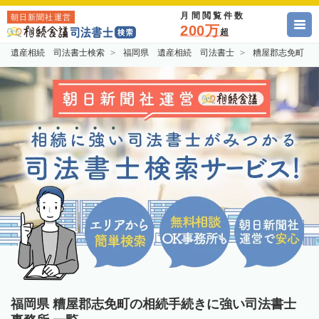
月間閲覧件数
朝日新聞社運営
200万
超
遺産相続 司法書士検索
福岡県 遺産相続 司法書士
糟屋郡志免町 
福岡県 糟屋郡志免町の相続手続きに強い司法書士