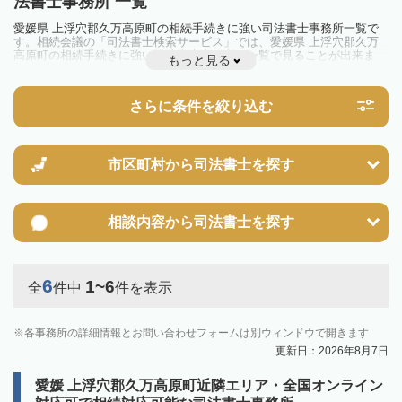
法書士事務所 一覧
愛媛県 上浮穴郡久万高原町の相続手続きに強い司法書士事務所一覧で
す。相続会議の「司法書士検索サービス」では、愛媛県 上浮穴郡久万
高原町の相続手続きに強い司法書士事務所を一覧で見ることが出来ま
もっと見る
す。相続のトラブルやお悩みを抱えている方は一度近隣の司法書士に相
談してみましょう。
さらに条件を絞り込む
市区町村から
司法書士を探す
相談内容から
司法書士を探す
6
1~6
全
件中
件を表示
各事務所の詳細情報とお問い合わせフォームは別ウィンドウで開きます
更新日：2026年8月7日
愛媛 上浮穴郡久万高原町近隣エリア・全国オンライン