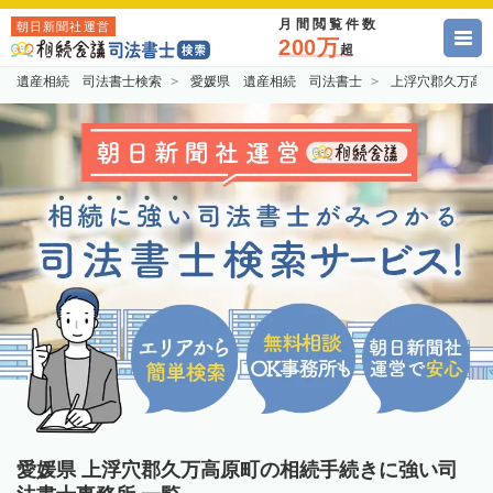
月間閲覧件数
朝日新聞社運営
200万
超
遺産相続 司法書士検索
愛媛県 遺産相続 司法書士
上浮穴郡久万高
愛媛県 上浮穴郡久万高原町の相続手続きに強い司