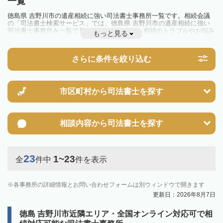
一覧
徳島県 吉野川市の遺産相続に強い司法書士事務所一覧です。相続会議
の「司法書士検索サービス」では、徳島県 吉野川市の遺産相続に強い
司法書士事務所を一覧で見ることが出来ます。相続のトラブルやお悩み
もっと見る
を抱えている方は一度近隣の司法書士に相談してみましょう。
さらに条件を絞り込む
市区町村から
司法書士を探す
相談内容から
司法書士を探す
23
1~23
全
件中
件を表示
各事務所の詳細情報とお問い合わせフォームは別ウィンドウで開きます
更新日：2026年8月7日
徳島 吉野川市近隣エリア・全国オンライン対応可で相