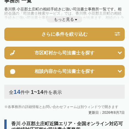
事務所 一覧
香川県 小豆郡土庄町の相続手続きに強い司法書士事務所一覧です。相
続会議の「司法書士検索サービス」では、香川県 小豆郡土庄町の相続
手続きに強い司法書士事務所を一覧で見ることが出来ます。相続のトラ
もっと見る
ブルやお悩みを抱えている方は一度近隣の司法書士に相談してみましょ
う。
さらに条件を絞り込む
市区町村から
司法書士を探す
相談内容から
司法書士を探す
14
1~14
全
件中
件を表示
各事務所の詳細情報とお問い合わせフォームは別ウィンドウで開きます
更新日：2026年8月7日
香川 小豆郡土庄町近隣エリア・全国オンライン対応可