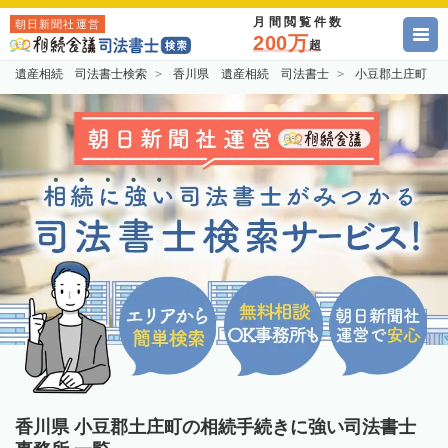
月間閲覧件数
朝日新聞社運営
200万
超
遺産相続 司法書士検索
香川県 遺産相続 司法書士
小豆郡土庄町 
香川県 小豆郡土庄町の相続手続きに強い司法書士