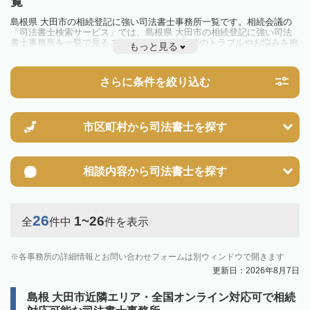
覧
島根県 大田市の相続登記に強い司法書士事務所一覧です。相続会議の
「司法書士検索サービス」では、島根県 大田市の相続登記に強い司法
書士事務所を一覧で見ることが出来ます。相続のトラブルやお悩みを抱
もっと見る
えている方は一度近隣の司法書士に相談してみましょう。
2024年4月1日から相続登記が義務化されました。
不動産を相続した場合、相続を知った日から3年以内に登記しないと、
さらに条件を絞り込む
10万円以下の過料が科せられるため、速やかな手続きが必要です。義務
化前の相続も対象となるため注意しましょう。
相続登記は法律で定められており、司法書士に依頼すれば手間を省けま
す。その他の相続手続きも任せることが可能です。
また、義務化に伴い、相続人申告登記制度が創設されました。遺産分割
市区町村から
司法書士を探す
の話し合いがまとまらず登記できない場合は、この制度の活用を検討し
ましょう。司法書士への相談も可能です。
相談内容から
司法書士を探す
26
1~26
全
件中
件を表示
各事務所の詳細情報とお問い合わせフォームは別ウィンドウで開きます
更新日：2026年8月7日
島根 大田市近隣エリア・全国オンライン対応可で相続