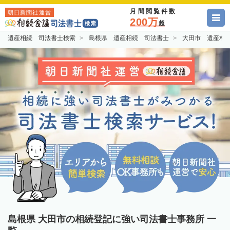
月間閲覧件数
朝日新聞社運営
200万
超
遺産相続 司法書士検索
島根県 遺産相続 司法書士
大田市 遺産相
島根県 大田市の相続登記に強い司法書士事務所 一