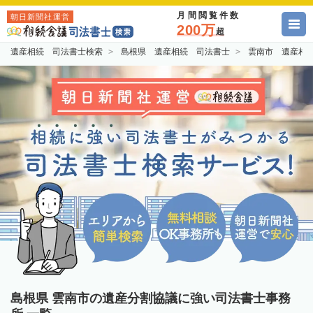
月間閲覧件数
朝日新聞社運営
200万
超
遺産相続 司法書士検索
島根県 遺産相続 司法書士
雲南市 遺産相
島根県 雲南市の遺産分割協議に強い司法書士事務