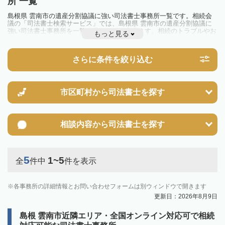
所 一覧
島根県 雲南市の遺産分割協議に強い司法書士事務所一覧です。相続会
議の「司法書士検索サービス」では、島根県 雲南市の遺産分割協議に
強い司法書士事務所を一覧で見ることが出来ます。相続のトラブルやお
もっと見る
悩みを抱えている方は一度近隣の司法書士に相談してみましょう。
さらに条件を絞り込む
市区町村から
司法書士を探す
相談内容から
司法書士を探す
5
1~5
全
件中
件を表示
各事務所の詳細情報とお問い合わせフォームは別ウィンドウで開きます
更新日：2026年8月9日
島根 雲南市近隣エリア・全国オンライン対応可で相続