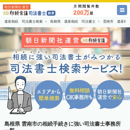
月間閲覧件数
朝日新聞社運営
200万
超
遺産相続 司法書士検索
島根県 遺産相続 司法書士
雲南市 遺産相
島根県 雲南市の相続手続きに強い司法書士事務所