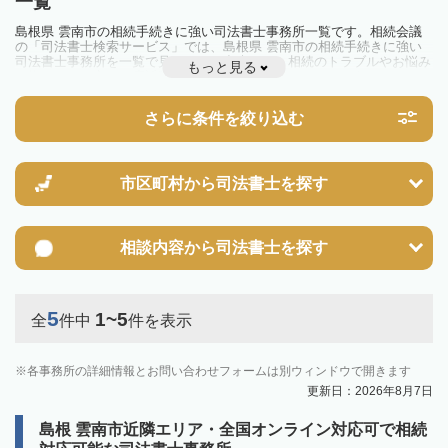
一覧
島根県 雲南市の相続手続きに強い司法書士事務所一覧です。相続会議
の「司法書士検索サービス」では、島根県 雲南市の相続手続きに強い
司法書士事務所を一覧で見ることが出来ます。相続のトラブルやお悩み
もっと見る
を抱えている方は一度近隣の司法書士に相談してみましょう。
さらに条件を絞り込む
市区町村から
司法書士を探す
相談内容から
司法書士を探す
5
1~5
全
件中
件を表示
各事務所の詳細情報とお問い合わせフォームは別ウィンドウで開きます
更新日：2026年8月7日
島根 雲南市近隣エリア・全国オンライン対応可で相続