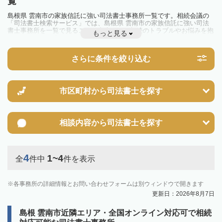
覧
島根県 雲南市の家族信託に強い司法書士事務所一覧です。相続会議の
「司法書士検索サービス」では、島根県 雲南市の家族信託に強い司法
書士事務所を一覧で見ることが出来ます。相続のトラブルやお悩みを抱
もっと見る
えている方は一度近隣の司法書士に相談してみましょう。
さらに条件を絞り込む
市区町村から
司法書士を探す
相談内容から
司法書士を探す
4
1~4
全
件中
件を表示
各事務所の詳細情報とお問い合わせフォームは別ウィンドウで開きます
更新日：2026年8月7日
島根 雲南市近隣エリア・全国オンライン対応可で相続