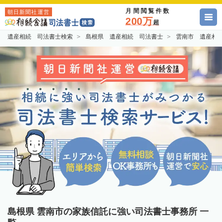
月間閲覧件数
朝日新聞社運営
200万
超
遺産相続 司法書士検索
島根県 遺産相続 司法書士
雲南市 遺産相
島根県 雲南市の家族信託に強い司法書士事務所 一