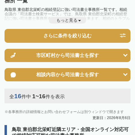
務所 一覧
鳥取県 東伯郡北栄町の相続登記に強い司法書士事務所一覧です。相続
会議の「司法書士検索サービス」では、鳥取県 東伯郡北栄町の相続登
記に強い司法書士事務所を一覧で見ることが出来ます。相続のトラブル
もっと見る
やお悩みを抱えている方は一度近隣の司法書士に相談してみましょう。
2024年4月1日から相続登記が義務化されました。
不動産を相続した場合、相続を知った日から3年以内に登記しないと、
さらに条件を絞り込む
10万円以下の過料が科せられるため、速やかな手続きが必要です。義務
化前の相続も対象となるため注意しましょう。
相続登記は法律で定められており、司法書士に依頼すれば手間を省けま
す。その他の相続手続きも任せることが可能です。
また、義務化に伴い、相続人申告登記制度が創設されました。遺産分割
市区町村から
司法書士を探す
の話し合いがまとまらず登記できない場合は、この制度の活用を検討し
ましょう。司法書士への相談も可能です。
相談内容から
司法書士を探す
16
1~16
全
件中
件を表示
各事務所の詳細情報とお問い合わせフォームは別ウィンドウで開きます
更新日：2026年8月6日
鳥取 東伯郡北栄町近隣エリア・全国オンライン対応可