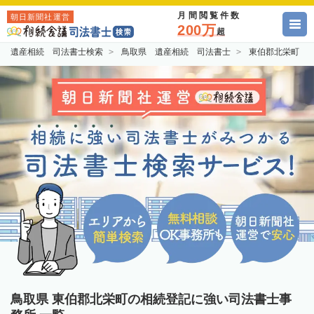
月間閲覧件数
朝日新聞社運営
200万
超
遺産相続 司法書士検索
鳥取県 遺産相続 司法書士
東伯郡北栄町 
鳥取県 東伯郡北栄町の相続登記に強い司法書士事