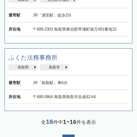
最寄駅
JR「浦安駅」徒歩2分
所在地
〒689-2303 鳥取県東伯郡琴浦町徳万491番地15
ふくた法務事務所
鳥取県
鳥取市
最寄駅
JR「鳥取駅」車6分
所在地
〒680-0864 鳥取県鳥取市吉成42-64
16
1~16
全
件中
件を表示