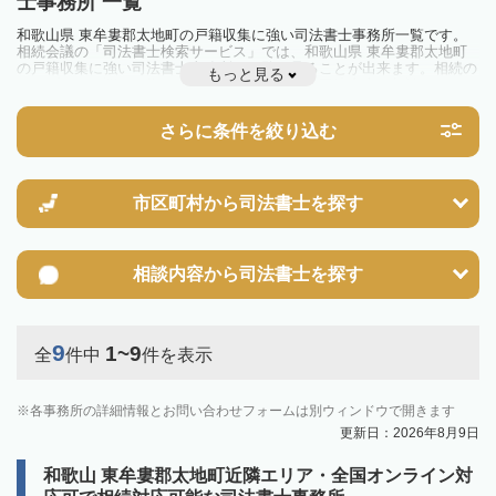
士事務所 一覧
和歌山県 東牟婁郡太地町の戸籍収集に強い司法書士事務所一覧です。
相続会議の「司法書士検索サービス」では、和歌山県 東牟婁郡太地町
の戸籍収集に強い司法書士事務所を一覧で見ることが出来ます。相続の
もっと見る
トラブルやお悩みを抱えている方は一度近隣の司法書士に相談してみま
しょう。
さらに条件を絞り込む
市区町村から
司法書士を探す
相談内容から
司法書士を探す
9
1~9
全
件中
件を表示
各事務所の詳細情報とお問い合わせフォームは別ウィンドウで開きます
更新日：2026年8月9日
和歌山 東牟婁郡太地町近隣エリア・全国オンライン対