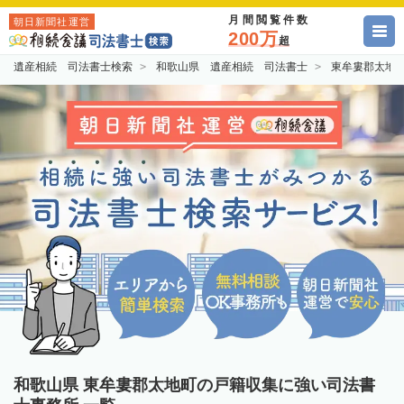
月間閲覧件数
朝日新聞社運営
200万
超
遺産相続 司法書士検索
和歌山県 遺産相続 司法書士
東牟婁郡太地
和歌山県 東牟婁郡太地町の戸籍収集に強い司法書