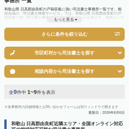
事務所 一覧
和歌山県 日高郡由良町の戸籍収集に強い司法書士事務所一覧です。相
続会議の「司法書士検索サービス」では、和歌山県 日高郡由良町の戸
籍収集に強い司法書士事務所を一覧で見ることが出来ます。相続のトラ
もっと見る
ブルやお悩みを抱えている方は一度近隣の司法書士に相談してみましょ
う。
さらに条件を絞り込む
市区町村から
司法書士を探す
相談内容から
司法書士を探す
9
1~9
全
件中
件を表示
各事務所の詳細情報とお問い合わせフォームは別ウィンドウで開きます
更新日：2026年8月6日
和歌山 日高郡由良町近隣エリア・全国オンライン対応