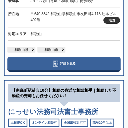
最寄駅
JR・和歌山電鐵「和歌山駅」徒歩4分
所在地
〒640-8342 和歌山県和歌山市友田町4-118 辻本ビル
402号
地図
対応エリア
和歌山
和歌山県
和歌山市
詳細を見る
【南森町駅徒歩10分】相続の身近な相談相手｜相続した不
動産の売却もお任せください！
にっせい法務司法書士事務所
土日祝OK
オンライン相談可
全国出張対応可
職歴20年以上