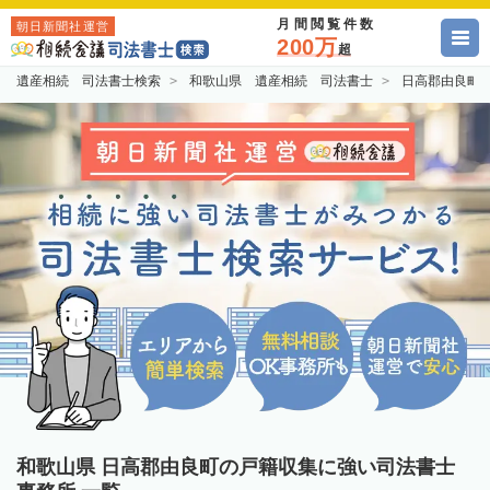
月間閲覧件数
朝日新聞社運営
200万
超
遺産相続 司法書士検索
和歌山県 遺産相続 司法書士
日高郡由良町
和歌山県 日高郡由良町の戸籍収集に強い司法書士