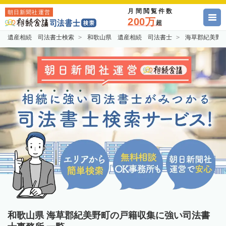
月間閲覧件数
朝日新聞社運営
200万
超
遺産相続 司法書士検索
和歌山県 遺産相続 司法書士
海草郡紀美野
和歌山県 海草郡紀美野町の戸籍収集に強い司法書