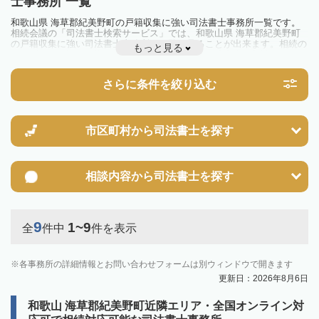
士事務所 一覧
和歌山県 海草郡紀美野町の戸籍収集に強い司法書士事務所一覧です。
相続会議の「司法書士検索サービス」では、和歌山県 海草郡紀美野町
の戸籍収集に強い司法書士事務所を一覧で見ることが出来ます。相続の
もっと見る
トラブルやお悩みを抱えている方は一度近隣の司法書士に相談してみま
しょう。
さらに条件を絞り込む
市区町村から
司法書士を探す
相談内容から
司法書士を探す
9
1~9
全
件中
件を表示
各事務所の詳細情報とお問い合わせフォームは別ウィンドウで開きます
更新日：2026年8月6日
和歌山 海草郡紀美野町近隣エリア・全国オンライン対