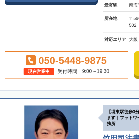
最寄駅
南海
所在地
〒59
502
対応エリア
大阪
050-5448-9875
受付時間 9:00～19:30
現在営業中
【堺東駅徒歩3
ます｜フットワ
務所
竹田司法