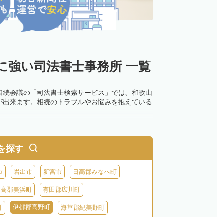
に強い司法書士事務所 一覧
相続会議の「司法書士検索サービス」では、和歌山
が出来ます。相続のトラブルやお悩みを抱えている
を探す
市
岩出市
新宮市
日高郡みなべ町
日高郡美浜町
有田郡広川町
伊都郡高野町
町
海草郡紀美野町