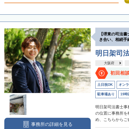
【堺東の司法書
き合い、相続手
明日架司
大阪府
初回相
土日祝OK
オンラ
駐車場あり
19時
明日架司法書士事
の位置に事務所を
め、こちらからご自
事務所の詳細を見る