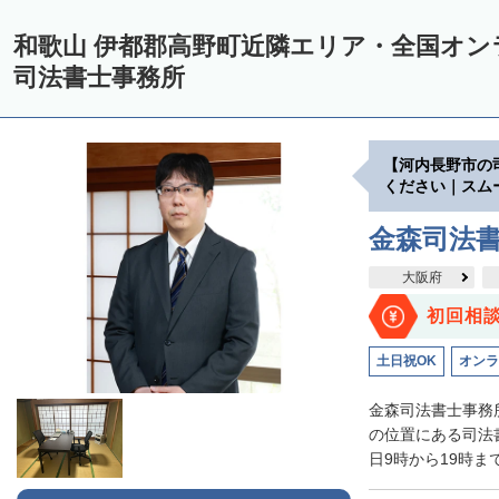
和歌山 伊都郡高野町近隣エリア・全国オ
司法書士事務所
【河内長野市の
ください｜スム
金森司法
大阪府
初回相
土日祝OK
オンラ
金森司法書士事務
の位置にある司法
日9時から19時ま