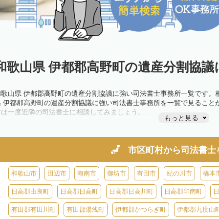
和歌山県 伊都郡高野町の遺産分割協議
和歌山県 伊都郡高野町の遺産分割協議に強い司法書士事務所一覧です。
県 伊都郡高野町の遺産分割協議に強い司法書士事務所を一覧で見ること
方は一度近隣の司法書士に相談してみましょう。
もっと見る
市区町村から
司法書士
和歌山市
田辺市
海南市
御坊市
有田市
紀の川市
橋本
日高郡由良町
日高郡日高町
日高郡日高川町
日高郡印南町
有田郡有田川町
有田郡湯浅町
伊都郡かつらぎ町
伊都郡九度山