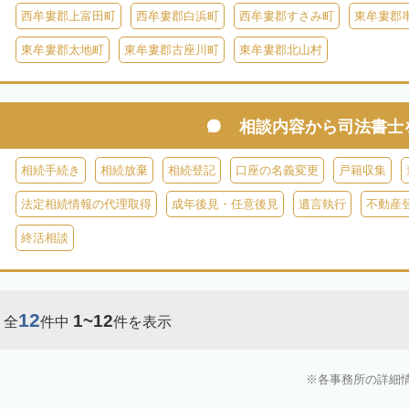
西牟婁郡上富田町
西牟婁郡白浜町
西牟婁郡すさみ町
東牟婁郡
東牟婁郡太地町
東牟婁郡古座川町
東牟婁郡北山村
相談内容から
司法書士
相続手続き
相続放棄
相続登記
口座の名義変更
戸籍収集
法定相続情報の代理取得
成年後見・任意後見
遺言執行
不動産
終活相談
12
1~12
全
件中
件を表示
各事務所の詳細