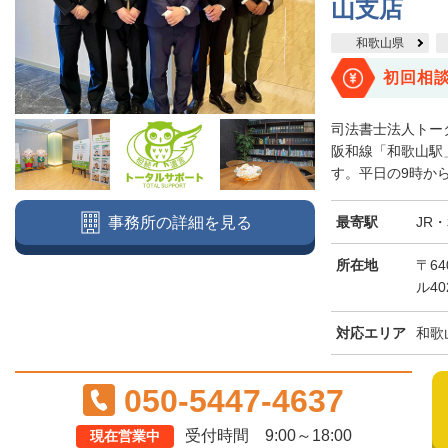
山支店
和歌山県
初回相
司法書士法人トー
阪和線「和歌山駅
す。平日の9時から
最寄駅
JR
事務所の詳細を見る
所在地
〒64
ル40
対応エリア
和歌
050-5447-4637
受付時間 9:00～18:00
現在営業中