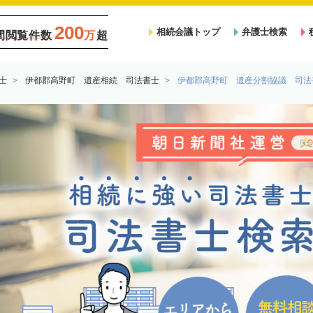
200
相続会議トップ
弁護士検索
間閲覧件数
万
超
士
伊都郡高野町 遺産相続 司法書士
伊都郡高野町 遺産分割協議 司法