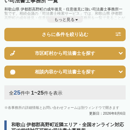
い司法書士事務所 一覧
和歌山県 伊都郡高野町の成年後見・任意後見に強い司法書士事務所一
覧です。相続会議の「司法書士検索サービス」では、和歌山県 伊都郡
高野町の成年後見・任意後見に強い司法書士事務所を一覧で見ることが
もっと見る
出来ます。相続のトラブルやお悩みを抱えている方は一度近隣の司法書
士に相談してみましょう。
さらに条件を絞り込む
市区町村から
司法書士を探す
相談内容から
司法書士を探す
25
1~25
全
件中
件を表示
各事務所の詳細情報とお問い合わせフォームは別ウィンドウで開きます
更新日：2026年8月6日
和歌山 伊都郡高野町近隣エリア・全国オンライン対応