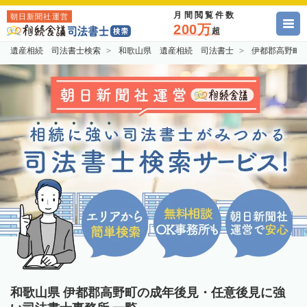
月間閲覧件数
朝日新聞社運営
200万
超
遺産相続 司法書士検索
和歌山県 遺産相続 司法書士
伊都郡高野町
和歌山県 伊都郡高野町の成年後見・任意後見に強