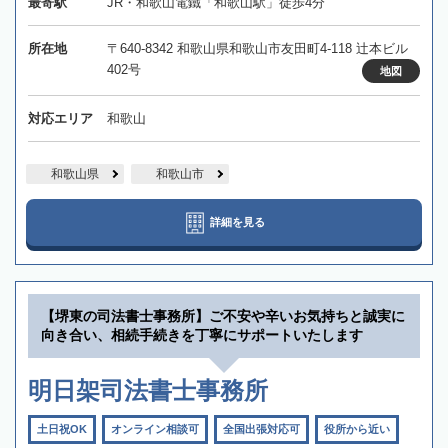
最寄駅
JR・和歌山電鐵「和歌山駅」徒歩4分
所在地
〒640-8342 和歌山県和歌山市友田町4-118 辻本ビル
402号
地図
対応エリア
和歌山
和歌山県
和歌山市
詳細を見る
【堺東の司法書士事務所】ご不安や辛いお気持ちと誠実に
向き合い、相続手続きを丁寧にサポートいたします
明日架司法書士事務所
土日祝OK
オンライン相談可
全国出張対応可
役所から近い