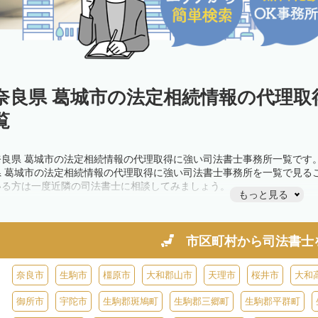
奈良県 葛城市の法定相続情報の代理取
覧
奈良県 葛城市の法定相続情報の代理取得に強い司法書士事務所一覧です
県 葛城市の法定相続情報の代理取得に強い司法書士事務所を一覧で見る
いる方は一度近隣の司法書士に相談してみましょう。
もっと見る
市区町村から
司法書士
奈良市
生駒市
橿原市
大和郡山市
天理市
桜井市
大和
御所市
宇陀市
生駒郡斑鳩町
生駒郡三郷町
生駒郡平群町