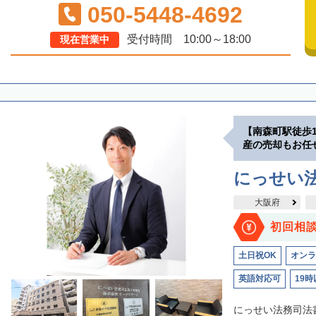
050-5448-4692
受付時間 10:00～18:00
現在営業中
【南森町駅徒歩
産の売却もお任
にっせい
大阪府
初回相
土日祝OK
オンラ
英語対応可
19時
にっせい法務司法