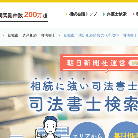
200
相続会議トップ
弁護士検索
間閲覧件数
万
超
葛城市 遺産相続 司法書士
葛城市 法定相続情報の代理取得 司法書士