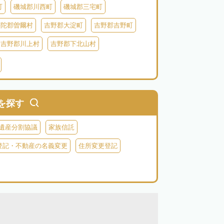
町
磯城郡川西町
磯城郡三宅町
宇陀郡曽爾村
吉野郡大淀町
吉野郡吉野町
吉野郡川上村
吉野郡下北山村
を探す
遺産分割協議
家族信託
登記・不動産の名義変更
住所変更登記