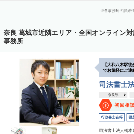
各事務所の詳細
奈良 葛城市近隣エリア・全国オンライン
事務所
【大和八木駅徒
でお気軽にご連
司法書士
奈良県
初回相
行政書士在籍
役
司法書士法人橋本