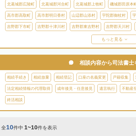
北葛城郡広陵町
北葛城郡河合町
北葛城郡上牧町
磯城郡田原本
高市郡高取町
高市郡明日香村
山辺郡山添村
宇陀郡御杖村
吉野郡下市町
吉野郡十津川村
吉野郡東吉野村
吉野郡天川村
吉野郡黒滝村
吉野郡上北山村
吉野郡野迫川村
もっと見る
相談内容から
司法書士
相続手続き
相続放棄
相続登記
口座の名義変更
戸籍収集
法定相続情報の代理取得
成年後見・任意後見
遺言執行
不動産
終活相談
10
1~10
全
件中
件を表示