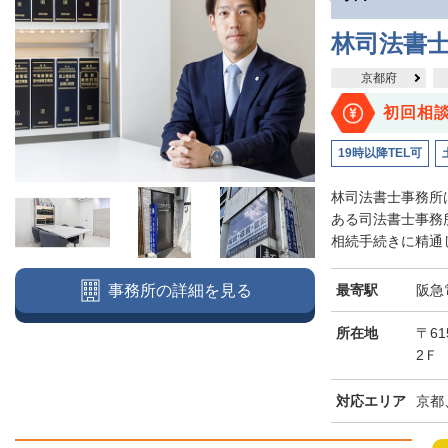
林司法書
京都府
初回相
19時以降TEL可
林司法書士事務所
ある司法書士事務
相続手続きに精通し
最寄駅
阪急
事務所の詳細を見る
所在地
〒6
2Ｆ
対応エリア
京都