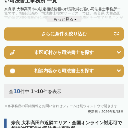
い司法書士事務所 一覧
奈良県 大和高田市の法定相続情報の代理取得に強い司法書士事務所一
覧です。相続会議の「司法書士検索サービス」では、奈良県 大和高田
市の法定相続情報の代理取得に強い司法書士事務所を一覧で見ることが
もっと見る
出来ます。相続のトラブルやお悩みを抱えている方は一度近隣の司法書
士に相談してみましょう。
さらに条件を絞り込む
市区町村から
司法書士を探す
相談内容から
司法書士を探す
10
1~10
全
件中
件を表示
各事務所の詳細情報とお問い合わせフォームは別ウィンドウで開きます
更新日：2026年8月8日
奈良 大和高田市近隣エリア・全国オンライン対応可で