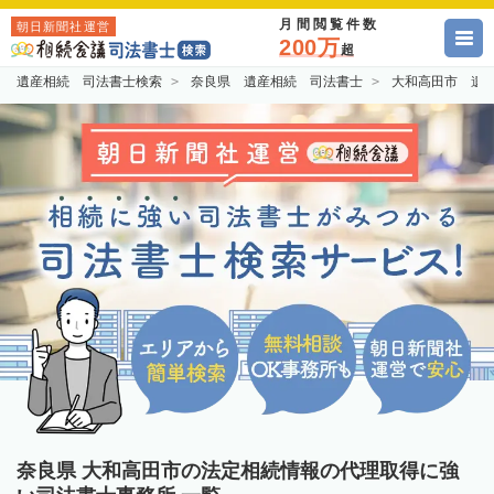
月間閲覧件数
朝日新聞社運営
200万
超
遺産相続 司法書士検索
奈良県 遺産相続 司法書士
大和高田市 遺
奈良県 大和高田市の法定相続情報の代理取得に強