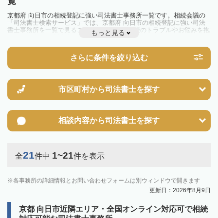
覧
京都府 向日市の相続登記に強い司法書士事務所一覧です。相続会議の
「司法書士検索サービス」では、京都府 向日市の相続登記に強い司法
書士事務所を一覧で見ることが出来ます。相続のトラブルやお悩みを抱
もっと見る
えている方は一度近隣の司法書士に相談してみましょう。
2024年4月1日から相続登記が義務化されました。
不動産を相続した場合、相続を知った日から3年以内に登記しないと、
さらに条件を絞り込む
10万円以下の過料が科せられるため、速やかな手続きが必要です。義務
化前の相続も対象となるため注意しましょう。
相続登記は法律で定められており、司法書士に依頼すれば手間を省けま
す。その他の相続手続きも任せることが可能です。
また、義務化に伴い、相続人申告登記制度が創設されました。遺産分割
市区町村から
司法書士を探す
の話し合いがまとまらず登記できない場合は、この制度の活用を検討し
ましょう。司法書士への相談も可能です。
相談内容から
司法書士を探す
21
1~21
全
件中
件を表示
各事務所の詳細情報とお問い合わせフォームは別ウィンドウで開きます
更新日：2026年8月9日
京都 向日市近隣エリア・全国オンライン対応可で相続