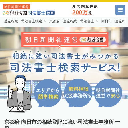
月間閲覧件数
朝日新聞社運営
200万
超
遺産相続 司法書士検索
京都府 遺産相続 司法書士
向日市 遺産相
京都府 向日市の相続登記に強い司法書士事務所 一