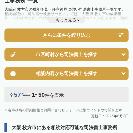
士事務所 一覧
大阪府 枚方市の成年後見・任意後見に強い司法書士事務所一覧です。
相続会議の「司法書士検索サービス」では、大阪府 枚方市の成年後
見・任意後見に強い司法書士事務所を一覧で見ることが出来ます。相続
もっと見る
のトラブルやお悩みを抱えている方は一度近隣の司法書士に相談してみ
ましょう。
さらに条件を絞り込む
市区町村から
司法書士を探す
相談内容から
司法書士を探す
57
1~50
全
件中
件を表示
各事務所の詳細情報とお問い合わせフォームは別ウィンドウで開きます
更新日：2026年8月7日
大阪 枚方市にある相続対応可能な司法書士事務所