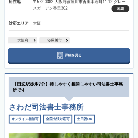
所在地
〒572-0082 大阪府寝屋川市香里本通町11-12 グレー
スガーデン香里302
地図
対応エリア
大阪
大阪府
寝屋川市
詳細を見る
【田辺駅徒歩7分】接しやすく相談しやすい司法書士事務
所です
さわだ司法書士事務所
オンライン相談可
全国出張対応可
土日祝OK