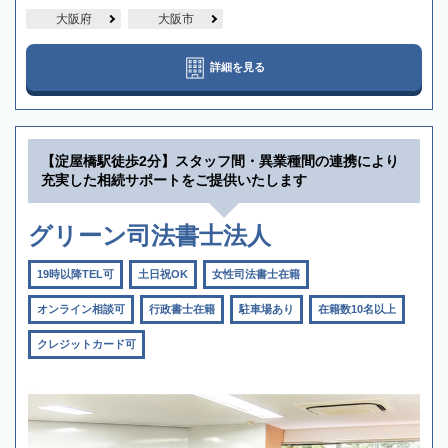
大阪府
大阪市
詳細を見る
【淀屋橋駅徒歩2分】スタッフ間・異業種間の連携により
充実した相続サポートをご提供いたします
グリーン司法書士法人
19時以降TEL可
土日祝OK
女性司法書士在籍
オンライン相談可
行政書士在籍
駐車場あり
在籍数10名以上
クレジットカード可