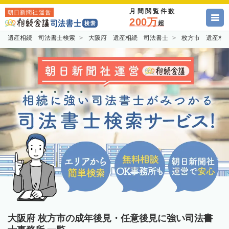
月間閲覧件数
朝日新聞社運営
200万
超
遺産相続 司法書士検索
大阪府 遺産相続 司法書士
枚方市 遺産相
大阪府 枚方市の成年後見・任意後見に強い司法書