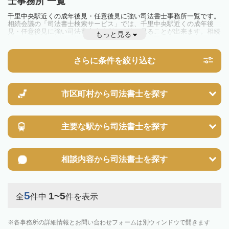
士事務所 一覧
千里中央駅近くの成年後見・任意後見に強い司法書士事務所一覧です。
相続会議の「司法書士検索サービス」では、千里中央駅近くの成年後
見・任意後見に強い司法書士事務所を一覧で見ることが出来ます。相続
もっと見る
のトラブルやお悩みを抱えている方は一度近隣の司法書士に相談してみ
ましょう。
さらに条件を絞り込む
市区町村から
司法書士を探す
主要な駅から
司法書士を探す
相談内容から
司法書士を探す
5
1~5
全
件中
件を表示
各事務所の詳細情報とお問い合わせフォームは別ウィンドウで開きます