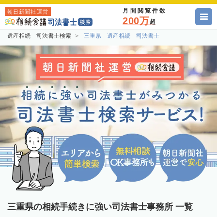
月間閲覧件数
朝日新聞社運営
200万
超
遺産相続 司法書士検索
三重県 遺産相続 司法書士
三重県の相続手続きに強い司法書士事務所 一覧