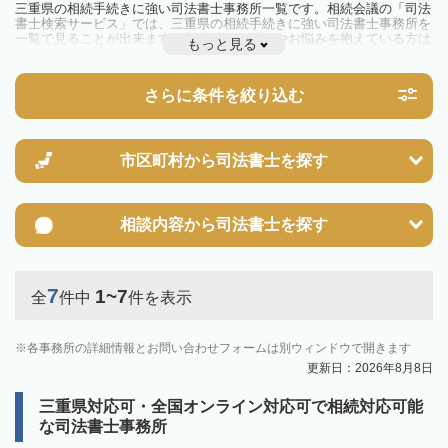
三重県の相続手続きに強い司法書士事務所一覧です。相続会議の「司法
書士検索サービス」では、三重県の相続手続きに強い司法書士事務所を
一覧で見ることが出来ます。相続のトラブルやお悩みを抱えている方は
もっと見る
一度近隣の司法書士に相談してみましょう。
さらに条件を絞り込む
市区町村から
司法書士を探す
相談内容から
司法書士を探す
7
1~7
全
件中
件を表示
各事務所の詳細情報とお問い合わせフォームは別ウィンドウで開きます
更新日：2026年8月8日
三重県対応可・全国オンライン対応可で相続対応可能
な司法書士事務所