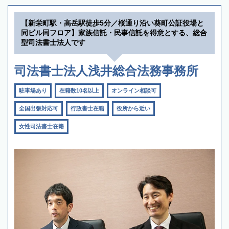
【新栄町駅・高岳駅徒歩5分／桜通り沿い葵町公証役場と
同ビル同フロア】家族信託・民事信託を得意とする、総合
型司法書士法人です
司法書士法人浅井総合法務事務所
駐車場あり
在籍数10名以上
オンライン相談可
全国出張対応可
行政書士在籍
役所から近い
女性司法書士在籍