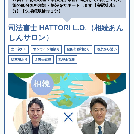
策の60分無料相談・解決をサポートします【栄駅徒歩3
分】【矢場町駅徒歩１分】
司法書士 HATTORI L.O.（相続あん
しんサロン）
土日祝OK
オンライン相談可
全国出張対応可
役所から近い
駐車場あり
弁護士在籍
税理士在籍