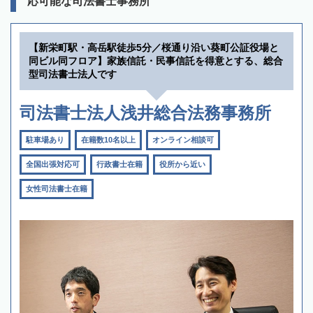
応可能な司法書士事務所
【新栄町駅・高岳駅徒歩5分／桜通り沿い葵町公証役場と
同ビル同フロア】家族信託・民事信託を得意とする、総合
型司法書士法人です
司法書士法人浅井総合法務事務所
駐車場あり
在籍数10名以上
オンライン相談可
全国出張対応可
行政書士在籍
役所から近い
女性司法書士在籍