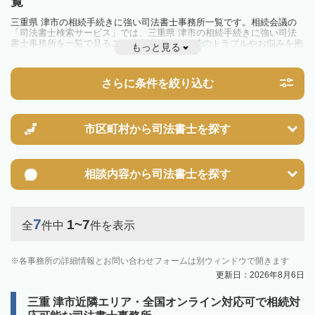
覧
三重県 津市の相続手続きに強い司法書士事務所一覧です。相続会議の
「司法書士検索サービス」では、三重県 津市の相続手続きに強い司法
書士事務所を一覧で見ることが出来ます。相続のトラブルやお悩みを抱
もっと見る
えている方は一度近隣の司法書士に相談してみましょう。
さらに条件を絞り込む
市区町村から
司法書士を探す
相談内容から
司法書士を探す
7
1~7
全
件中
件を表示
各事務所の詳細情報とお問い合わせフォームは別ウィンドウで開きます
更新日：2026年8月6日
三重 津市近隣エリア・全国オンライン対応可で相続対