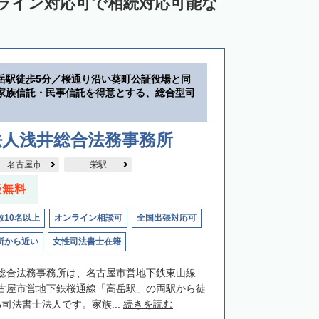
ンライン対応可で相続対応可能な
岳駅徒歩5分／桜通り沿い葵町公証役場と同
家族信託・民事信託を得意とする、総合型司
法人浅井総合法務事務所
名古屋市
栄駅
談無料
数10名以上
オンライン相談可
全国出張対応可
所から近い
女性司法書士在籍
総合法務事務所は、名古屋市営地下鉄東山線
古屋市営地下鉄桜通線「高岳駅」の両駅から徒
司法書士法人です。家族...
続きを読む