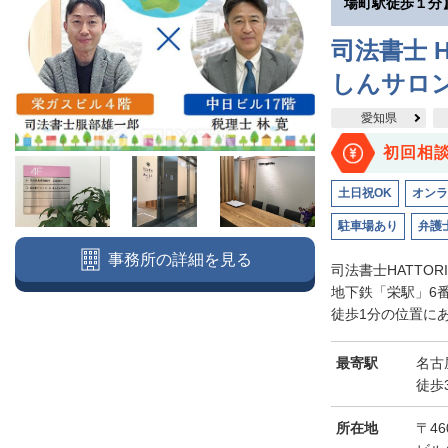
場町駅徒歩１分
司法書士 H
しんサロ
愛知県
初回相
土日祝OK
オンラ
駐車場あり
弁護
事務所の詳細を見る
司法書士HATTO
地下鉄「栄駅」6
徒歩1分の位置にあ
最寄駅
名古
徒歩
所在地
〒46