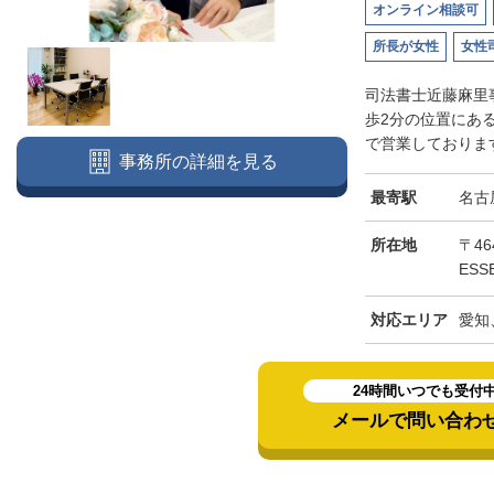
オンライン相談可
所長が女性
女性
司法書士近藤麻里
歩2分の位置にあ
で営業しております
事務所の詳細を見る
最寄駅
名古
所在地
〒46
ESS
対応エリア
愛知
24時間いつでも受付
メールで問い合わ