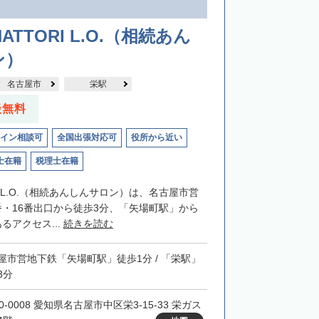
】
ATTORI L.O.（相続あん
ン）
名古屋市
栄駅
談無料
イン相談可
全国出張対応可
役所から近い
士在籍
税理士在籍
RIL.O.（相続あんしんサロン）は、名古屋市営
番・16番出口から徒歩3分、「矢場町駅」から
るアクセス...
続きを読む
屋市営地下鉄「矢場町駅」徒歩1分 / 「栄駅」
3分
0-0008 愛知県名古屋市中区栄3-15-33 栄ガス