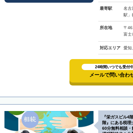
最寄駅
名古
駅」
所在地
〒46
富士
対応エリア
愛知
24時間いつでも受付
メールで問い合わ
『栄ガスビル4
階』にある税理
60分無料相談