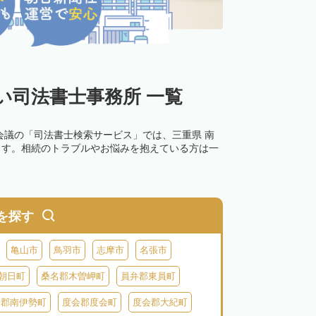
い司法書士事務所 一覧
会議の「司法書士検索サービス」では、三重県 南
ます。相続のトラブルやお悩みを抱えている方は一
を探す
亀山市
鳥羽市
志摩市
名張市
朝日町
桑名郡木曽岬町
員弁郡東員町
会郡南伊勢町
度会郡度会町
度会郡大紀町