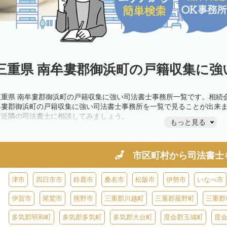
三重県 南牟婁郡御浜町の戸籍収集に強
三重県 南牟婁郡御浜町の戸籍収集に強い司法書士事務所一覧です。相続
牟婁郡御浜町の戸籍収集に強い司法書士事務所を一覧で見ることが出来
度近隣の司法書士に相談してみましょう。
もっと見る
市区町村から
司法書士
津市
四日市市
鈴鹿市
桑名市
松阪市
伊勢市
いなべ市
伊賀市
尾鷲市
熊野市
三重郡川越町
三重郡菰野町
三重郡
多気郡明和町
多気郡多気町
多気郡大台町
度会郡玉城町
度