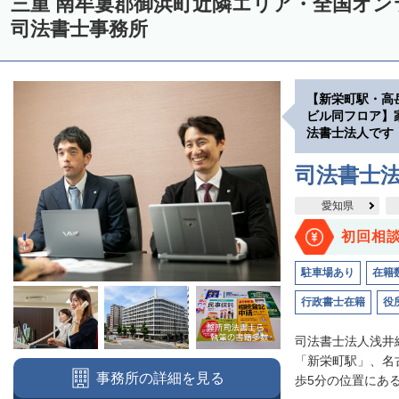
三重 南牟婁郡御浜町近隣エリア・全国オ
司法書士事務所
【新栄町駅・高
ビル同フロア】
法書士法人です
司法書士
愛知県
初回相
駐車場あり
在籍
行政書士在籍
役
司法書士法人浅井
「新栄町駅」、名
事務所の詳細を見る
歩5分の位置にある