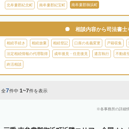
南牟婁郡御浜町
北牟婁郡紀北町
南牟婁郡紀宝町
相談内容から
司法書士
相続手続き
相続放棄
相続登記
口座の名義変更
戸籍収集
法定相続情報の代理取得
成年後見・任意後見
遺言執行
不動産
終活相談
7
1~7
全
件中
件を表示
各事務所の詳細