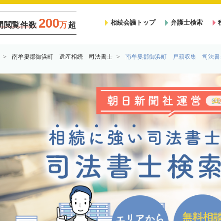
200
相続会議トップ
弁護士検索
間閲覧件数
万
超
南牟婁郡御浜町 遺産相続 司法書士
南牟婁郡御浜町 戸籍収集 司法書