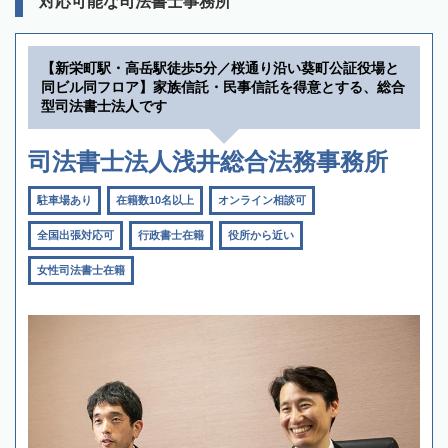
対応可能な司法書士事務所
【新栄町駅・高岳駅徒歩5分／桜通り沿い葵町公証役場と
同ビル同フロア】家族信託・民事信託を得意とする、総合
型司法書士法人です
司法書士法人浅井総合法務事務所
駐車場あり
在籍数10名以上
オンライン相談可
全国出張対応可
行政書士在籍
役所から近い
女性司法書士在籍