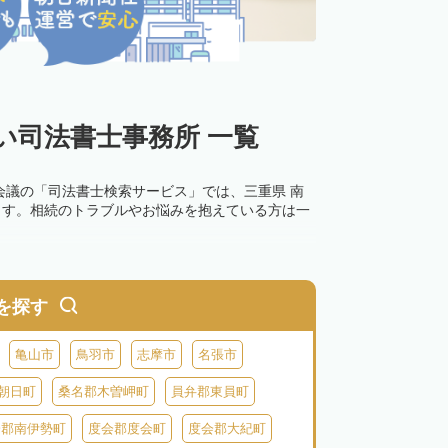
い司法書士事務所 一覧
会議の「司法書士検索サービス」では、三重県 南
ます。相続のトラブルやお悩みを抱えている方は一
を探す
亀山市
鳥羽市
志摩市
名張市
朝日町
桑名郡木曽岬町
員弁郡東員町
会郡南伊勢町
度会郡度会町
度会郡大紀町