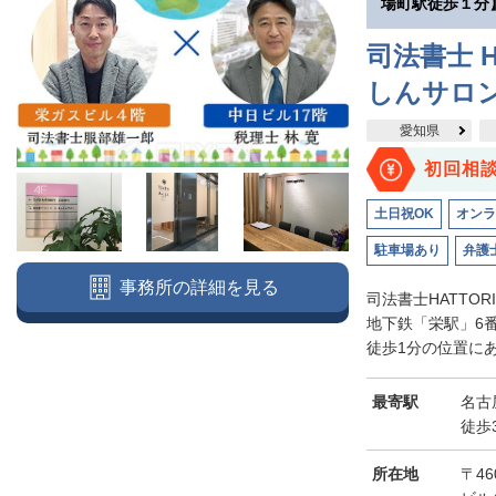
場町駅徒歩１分
司法書士 H
しんサロ
愛知県
初回相
土日祝OK
オンラ
駐車場あり
弁護
事務所の詳細を見る
司法書士HATTO
地下鉄「栄駅」6
徒歩1分の位置にあ
最寄駅
名古
徒歩
所在地
〒46