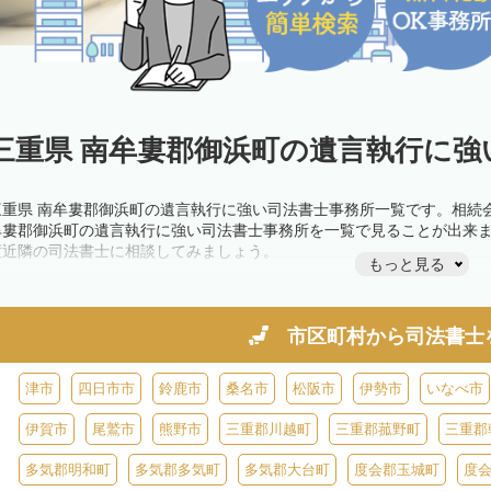
三重県 南牟婁郡御浜町の遺言執行に強
三重県 南牟婁郡御浜町の遺言執行に強い司法書士事務所一覧です。相続
牟婁郡御浜町の遺言執行に強い司法書士事務所を一覧で見ることが出来
度近隣の司法書士に相談してみましょう。
もっと見る
市区町村から
司法書士
津市
四日市市
鈴鹿市
桑名市
松阪市
伊勢市
いなべ市
伊賀市
尾鷲市
熊野市
三重郡川越町
三重郡菰野町
三重郡
多気郡明和町
多気郡多気町
多気郡大台町
度会郡玉城町
度