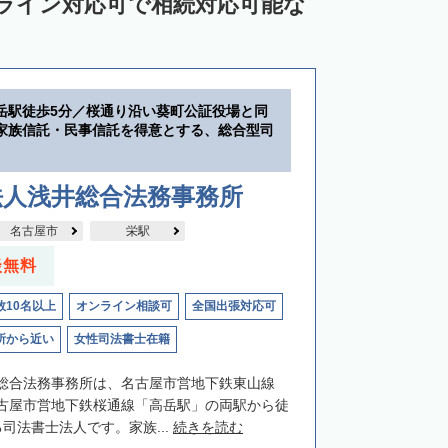
ンライン対応可で相続対応可能な
岳駅徒歩5分／桜通り沿い葵町公証役場と同
家族信託・民事信託を得意とする、総合型司
法人浅井総合法務事務所
名古屋市
栄駅
談無料
数10名以上
オンライン相談可
全国出張対応可
所から近い
女性司法書士在籍
総合法務事務所は、名古屋市営地下鉄東山線
古屋市営地下鉄桜通線「高岳駅」の両駅から徒
司法書士法人です。家族...
続きを読む