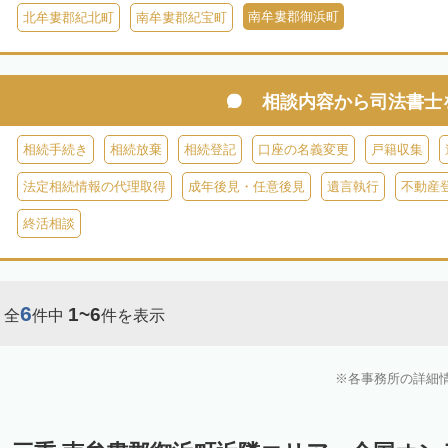
南牟婁郡御浜町
北牟婁郡紀北町
南牟婁郡紀宝町
相談内容から
司法書士
相続手続き
相続放棄
相続登記
口座の名義変更
戸籍収集
法定相続情報の代理取得
成年後見・任意後見
遺言執行
不動産
終活相談
6
1~6
全
件中
件を表示
各事務所の詳細