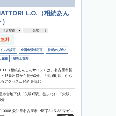
】
ATTORI L.O.（相続あん
ン）
名古屋市
栄駅
談無料
イン相談可
全国出張対応可
役所から近い
士在籍
税理士在籍
RIL.O.（相続あんしんサロン）は、名古屋市営
番・16番出口から徒歩3分、「矢場町駅」から
るアクセス...
続きを読む
屋市営地下鉄「矢場町駅」徒歩1分 / 「栄駅」
3分
0-0008 愛知県名古屋市中区栄3-15-33 栄ガス