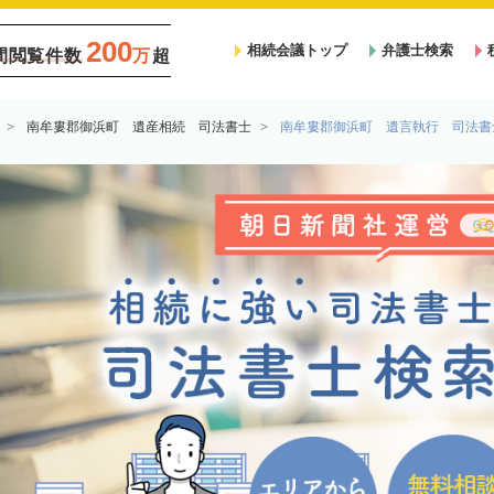
200
相続会議トップ
弁護士検索
間閲覧件数
万
超
南牟婁郡御浜町 遺産相続 司法書士
南牟婁郡御浜町 遺言執行 司法書