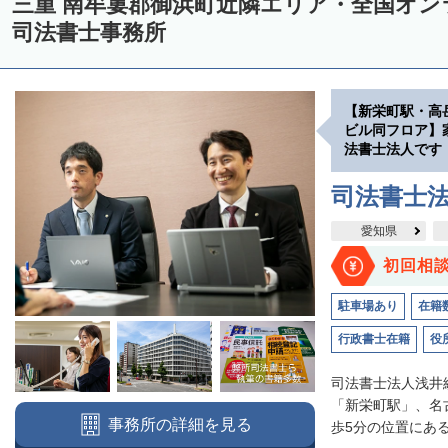
三重 南牟婁郡御浜町近隣エリア・全国オ
司法書士事務所
【新栄町駅・高
ビル同フロア】
法書士法人です
司法書士
愛知県
初回相
駐車場あり
在籍
行政書士在籍
役
司法書士法人浅井
「新栄町駅」、名
事務所の詳細を見る
歩5分の位置にある