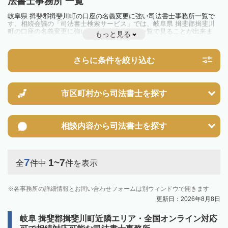
法書士事務所 一覧
岐阜県 揖斐郡揖斐川町の口座の名義変更に強い司法書士事務所一覧で
す。相続会議の「司法書士検索サービス」では、岐阜県 揖斐郡揖斐川
町の口座の名義変更に強い司法書士事務所を一覧で見ることが出来ま
もっと見る
す。相続のトラブルやお悩みを抱えている方は一度近隣の司法書士に相
談してみましょう。
さらに条件を絞り込む
市区町村から
司法書士を探す
相談内容から
司法書士を探す
7
1~7
全
件中
件を表示
各事務所の詳細情報とお問い合わせフォームは別ウィンドウで開きます
更新日：2026年8月8日
岐阜 揖斐郡揖斐川町近隣エリア・全国オンライン対応