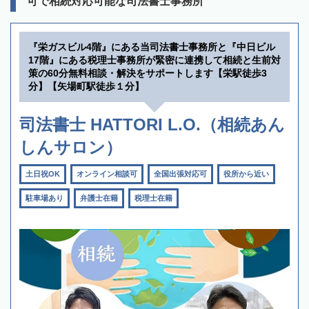
可で相続対応可能な司法書士事務所
『栄ガスビル4階』にある当司法書士事務所と『中日ビル
17階』にある税理士事務所が緊密に連携して相続と生前対
策の60分無料相談・解決をサポートします【栄駅徒歩3
分】【矢場町駅徒歩１分】
司法書士 HATTORI L.O.（相続あん
しんサロン）
土日祝OK
オンライン相談可
全国出張対応可
役所から近い
駐車場あり
弁護士在籍
税理士在籍