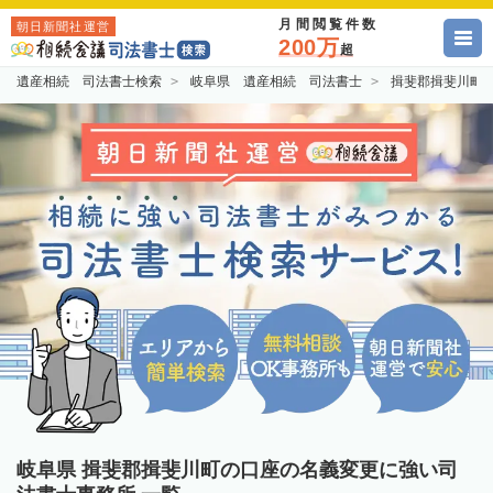
月間閲覧件数
朝日新聞社運営
200万
超
遺産相続 司法書士検索
岐阜県 遺産相続 司法書士
揖斐郡揖斐川町
岐阜県 揖斐郡揖斐川町の口座の名義変更に強い司