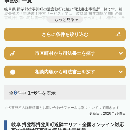
事務所 一覧
岐阜県 揖斐郡揖斐川町の遺言執行に強い司法書士事務所一覧です。相
続会議の「司法書士検索サービス」では、岐阜県 揖斐郡揖斐川町の遺
言執行に強い司法書士事務所を一覧で見ることが出来ます。相続のトラ
もっと見る
ブルやお悩みを抱えている方は一度近隣の司法書士に相談してみましょ
う。
さらに条件を絞り込む
市区町村から
司法書士を探す
相談内容から
司法書士を探す
6
1~6
全
件中
件を表示
各事務所の詳細情報とお問い合わせフォームは別ウィンドウで開きます
更新日：2026年8月9日
岐阜 揖斐郡揖斐川町近隣エリア・全国オンライン対応