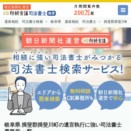
月間閲覧件数
朝日新聞社運営
200万
超
遺産相続 司法書士検索
岐阜県 遺産相続 司法書士
揖斐郡揖斐川町
岐阜県 揖斐郡揖斐川町の遺言執行に強い司法書士