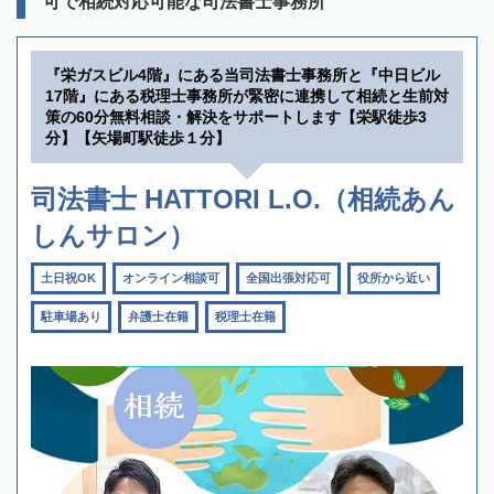
可で相続対応可能な司法書士事務所
『栄ガスビル4階』にある当司法書士事務所と『中日ビル
17階』にある税理士事務所が緊密に連携して相続と生前対
策の60分無料相談・解決をサポートします【栄駅徒歩3
分】【矢場町駅徒歩１分】
司法書士 HATTORI L.O.（相続あん
しんサロン）
土日祝OK
オンライン相談可
全国出張対応可
役所から近い
駐車場あり
弁護士在籍
税理士在籍