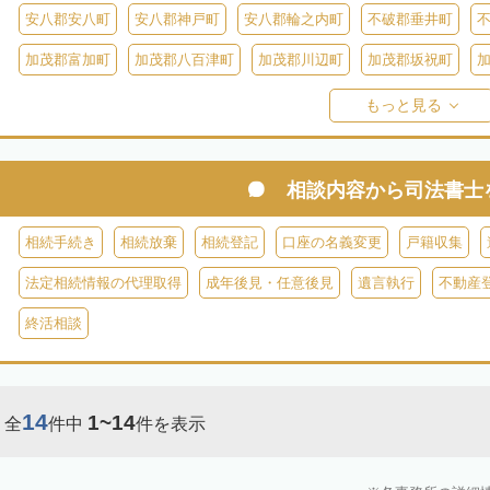
安八郡安八町
安八郡神戸町
安八郡輪之内町
不破郡垂井町
加茂郡富加町
加茂郡八百津町
加茂郡川辺町
加茂郡坂祝町
加茂郡東白川村
大野郡白川村
もっと見る
相談内容から
司法書士
相続手続き
相続放棄
相続登記
口座の名義変更
戸籍収集
法定相続情報の代理取得
成年後見・任意後見
遺言執行
不動産
終活相談
14
1~14
全
件中
件を表示