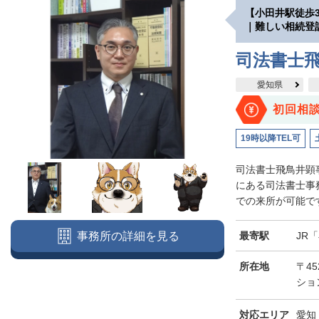
【小田井駅徒歩
｜難しい相続登
司法書士
愛知県
初回相
19時以降TEL可
司法書士飛鳥井顕
にある司法書士事
での来所が可能です
最寄駅
JR
事務所の詳細を見る
所在地
〒45
ショ
対応エリア
愛知