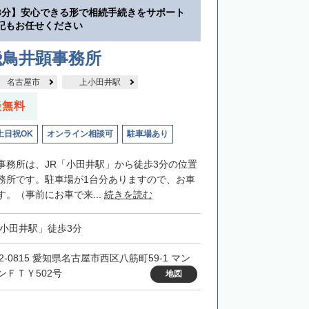
3分】安心できる形で相続手続きをサポート
記もお任せください
飛鳥井顕事務所
名古屋市
上小田井駅
談無料
土日祝OK
オンライン相談可
駐車場あり
事務所は、JR「小田井駅」から徒歩3分の位置
務所です。駐車場が1台分ありますので、お車
。（事前にお車で来...
続きを読む
「小田井駅」徒歩3分
2-0815 愛知県名古屋市西区八筋町59-1 マン
ンＦＴＹ502号
地図