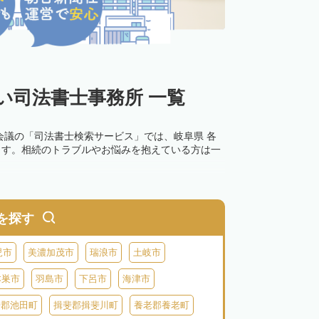
い司法書士事務所 一覧
会議の「司法書士検索サービス」では、岐阜県 各
ます。相続のトラブルやお悩みを抱えている方は一
を探す
児市
美濃加茂市
瑞浪市
土岐市
本巣市
羽島市
下呂市
海津市
斐郡池田町
揖斐郡揖斐川町
養老郡養老町