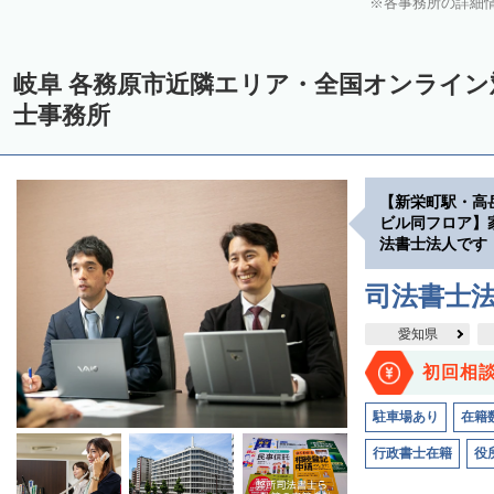
各事務所の詳細
岐阜 各務原市近隣エリア・全国オンライ
士事務所
【新栄町駅・高
ビル同フロア】
法書士法人です
司法書士
愛知県
初回相
駐車場あり
在籍
行政書士在籍
役