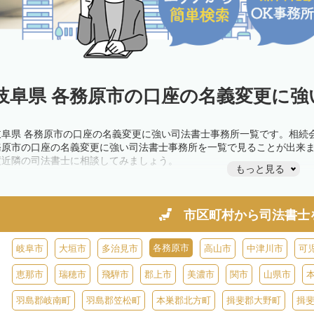
岐阜県 各務原市の口座の名義変更に強
岐阜県 各務原市の口座の名義変更に強い司法書士事務所一覧です。相続
務原市の口座の名義変更に強い司法書士事務所を一覧で見ることが出来
度近隣の司法書士に相談してみましょう。
もっと見る
市区町村から
司法書士
各務原市
岐阜市
大垣市
多治見市
高山市
中津川市
可
恵那市
瑞穂市
飛騨市
郡上市
美濃市
関市
山県市
羽島郡岐南町
羽島郡笠松町
本巣郡北方町
揖斐郡大野町
揖