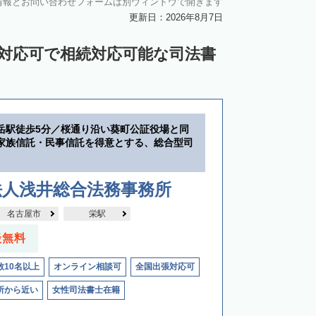
情報とお問い合わせフォームは別ウィンドウで開きます
更新日：2026年8月7日
ン対応可で相続対応可能な司法書
岳駅徒歩5分／桜通り沿い葵町公証役場と同
家族信託・民事信託を得意とする、総合型司
法人浅井総合法務事務所
名古屋市
栄駅
談無料
数10名以上
オンライン相談可
全国出張対応可
所から近い
女性司法書士在籍