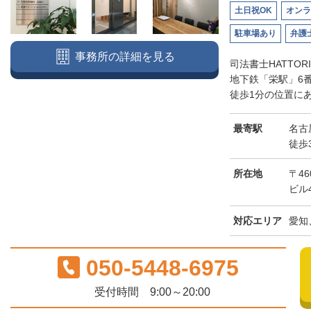
土日祝OK
オンラ
駐車場あり
弁護
事務所の詳細を見る
司法書士HATTO
地下鉄「栄駅」6
徒歩1分の位置にあ
最寄駅
名古
徒歩
所在地
〒46
ビル
対応エリア
愛知
050-5448-6975
受付時間 9:00～20:00