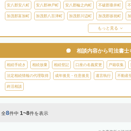
安八郡安八町
安八郡神戸町
安八郡輪之内町
不破郡垂井町
加茂郡富加町
加茂郡八百津町
加茂郡川辺町
加茂郡坂祝町
加茂郡東白川村
大野郡白川村
もっと見る
相談内容から
司法書士
相続手続き
相続放棄
相続登記
口座の名義変更
戸籍収集
法定相続情報の代理取得
成年後見・任意後見
遺言執行
不動産
終活相談
8
1~8
全
件中
件を表示