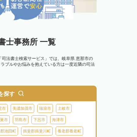
書士事務所 一覧
「司法書士検索サービス」では、岐阜県 恵那市の
トラブルやお悩みを抱えている方は一度近隣の司法
を探す
児市
美濃加茂市
瑞浪市
土岐市
巣市
羽島市
下呂市
海津市
斐郡池田町
揖斐郡揖斐川町
養老郡養老町