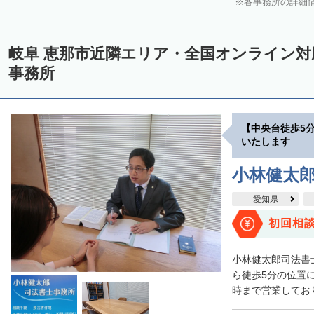
各事務所の詳細
岐阜 恵那市近隣エリア・全国オンライン
事務所
【中央台徒歩5
いたします
小林健太
愛知県
初回相
小林健太郎司法書
ら徒歩5分の位置
時まで営業しており