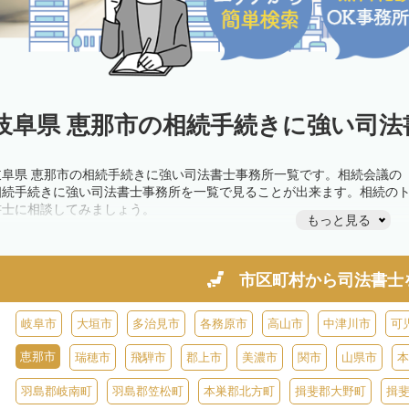
岐阜県 恵那市の相続手続きに強い司法
岐阜県 恵那市の相続手続きに強い司法書士事務所一覧です。相続会議の
相続手続きに強い司法書士事務所を一覧で見ることが出来ます。相続の
書士に相談してみましょう。
もっと見る
市区町村から
司法書士
岐阜市
大垣市
多治見市
各務原市
高山市
中津川市
可
恵那市
瑞穂市
飛騨市
郡上市
美濃市
関市
山県市
本
羽島郡岐南町
羽島郡笠松町
本巣郡北方町
揖斐郡大野町
揖