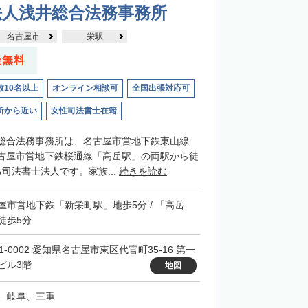
法人浅井総合法務事務所
名古屋市
栄駅
談無料
数10名以上
オンライン相談可
全国出張対応可
所から近い
女性司法書士在籍
総合法務事務所は、名古屋市営地下鉄東山線
古屋市営地下鉄桜通線「高岳駅」の両駅から徒
司法書士法人です。家族...
続きを読む
屋市営地下鉄「新栄町駅」地歩5分 / 「高岳
徒歩5分
1-0002 愛知県名古屋市東区代官町35-16 第一
ビル3階
地図
、岐阜、三重