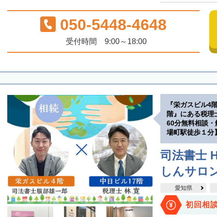
050-5448-4648
受付時間 9:00～18:00
『栄ガスビル4
階』にある税理
60分無料相談
場町駅徒歩１分
司法書士 H
しんサロ
愛知県
初回相