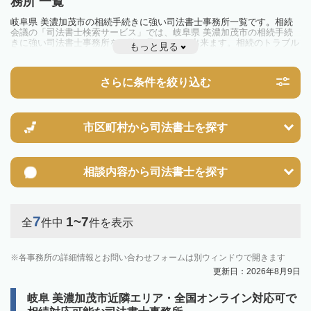
務所 一覧
岐阜県 美濃加茂市の相続手続きに強い司法書士事務所一覧です。相続
会議の「司法書士検索サービス」では、岐阜県 美濃加茂市の相続手続
きに強い司法書士事務所を一覧で見ることが出来ます。相続のトラブル
もっと見る
やお悩みを抱えている方は一度近隣の司法書士に相談してみましょう。
さらに条件を絞り込む
市区町村から
司法書士を探す
相談内容から
司法書士を探す
7
1~7
全
件中
件を表示
各事務所の詳細情報とお問い合わせフォームは別ウィンドウで開きます
更新日：2026年8月9日
岐阜 美濃加茂市近隣エリア・全国オンライン対応可で