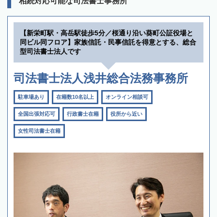
相続対応可能な司法書士事務所
【新栄町駅・高岳駅徒歩5分／桜通り沿い葵町公証役場と
同ビル同フロア】家族信託・民事信託を得意とする、総合
型司法書士法人です
司法書士法人浅井総合法務事務所
駐車場あり
在籍数10名以上
オンライン相談可
全国出張対応可
行政書士在籍
役所から近い
女性司法書士在籍