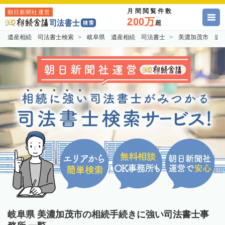
月間閲覧件数
朝日新聞社運営
200万
超
遺産相続 司法書士検索
岐阜県 遺産相続 司法書士
美濃加茂市 遺
岐阜県 美濃加茂市の相続手続きに強い司法書士事