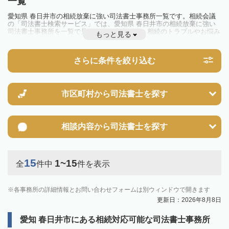
一覧
愛知県 春日井市の相続放棄に強い司法書士事務所一覧です。相続会議
の「司法書士検索サービス」では、愛知県 春日井市の相続放棄に強い
司法書士事務所を一覧で見ることが出来ます。相続のトラブルやお悩み
もっと見る
を抱えている方は一度近隣の司法書士に相談してみましょう。
さらに条件を絞り込む
市区町村から
司法書士を探す
相談内容から
司法書士を探す
15
1~15
全
件中
件を表示
各事務所の詳細情報とお問い合わせフォームは別ウィンドウで開きます
更新日：2026年8月8日
愛知 春日井市にある相続対応可能な司法書士事務所