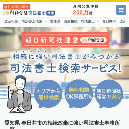
月間閲覧件数
朝日新聞社運営
200万
超
遺産相続 司法書士検索
愛知県 遺産相続 司法書士
春日井市 遺産
愛知県 春日井市の相続放棄に強い司法書士事務所