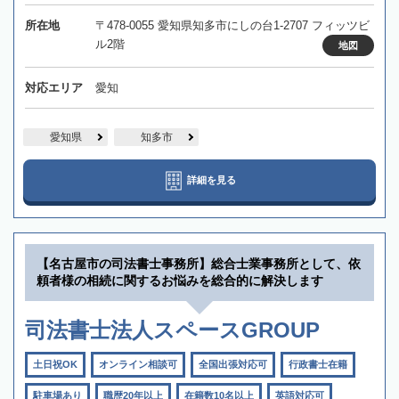
所在地
〒478-0055 愛知県知多市にしの台1-2707 フィッツビ
ル2階
地図
対応エリア
愛知
愛知県
知多市
詳細を見る
【名古屋市の司法書士事務所】総合士業事務所として、依
頼者様の相続に関するお悩みを総合的に解決します
司法書士法人スペースGROUP
土日祝OK
オンライン相談可
全国出張対応可
行政書士在籍
駐車場あり
職歴20年以上
在籍数10名以上
英語対応可