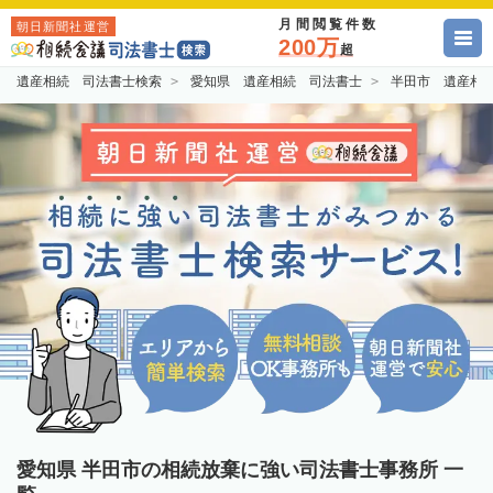
月間閲覧件数
朝日新聞社運営
200万
超
遺産相続 司法書士検索
愛知県 遺産相続 司法書士
半田市 遺産相
愛知県 半田市の相続放棄に強い司法書士事務所 一