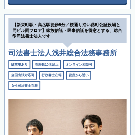
【新栄町駅・高岳駅徒歩5分／桜通り沿い葵町公証役場と
同ビル同フロア】家族信託・民事信託を得意とする、総合
型司法書士法人です
司法書士法人浅井総合法務事務所
駐車場あり
在籍数10名以上
オンライン相談可
全国出張対応可
行政書士在籍
役所から近い
女性司法書士在籍