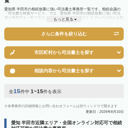
覧
愛知県 半田市の相続放棄に強い司法書士事務所一覧です。相続会議の
「司法書士検索サービス」では、愛知県 半田市の相続放棄に強い司法
書士事務所を一覧で見ることが出来ます。相続のトラブルやお悩みを抱
もっと見る
えている方は一度近隣の司法書士に相談してみましょう。
さらに条件を絞り込む
市区町村から
司法書士を探す
相談内容から
司法書士を探す
15
1~15
全
件中
件を表示
各事務所の詳細情報とお問い合わせフォームは別ウィンドウで開きます
更新日：2026年8月10日
愛知 半田市近隣エリア・全国オンライン対応可で相続