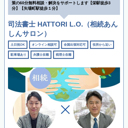
策の60分無料相談・解決をサポートします【栄駅徒歩3
分】【矢場町駅徒歩１分】
司法書士 HATTORI L.O.（相続あん
しんサロン）
土日祝OK
オンライン相談可
全国出張対応可
役所から近い
駐車場あり
弁護士在籍
税理士在籍