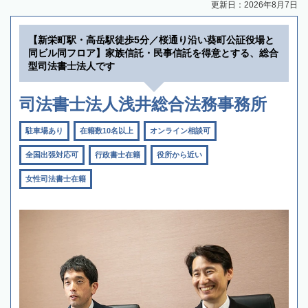
更新日：2026年8月7日
【新栄町駅・高岳駅徒歩5分／桜通り沿い葵町公証役場と
同ビル同フロア】家族信託・民事信託を得意とする、総合
型司法書士法人です
司法書士法人浅井総合法務事務所
駐車場あり
在籍数10名以上
オンライン相談可
全国出張対応可
行政書士在籍
役所から近い
女性司法書士在籍