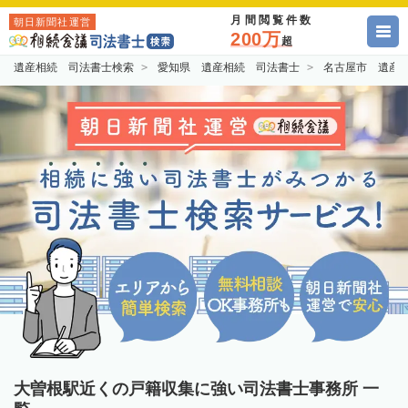
月間閲覧件数
朝日新聞社運営
200万
超
遺産相続 司法書士検索
愛知県 遺産相続 司法書士
名古屋市 遺産
大曽根駅近くの戸籍収集に強い司法書士事務所 一