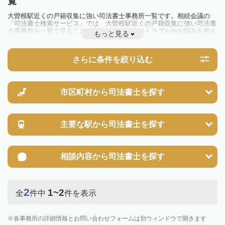
覧
大曽根駅近くの戸籍収集に強い司法書士事務所一覧です。相続会議の
「司法書士検索サービス」では、大曽根駅近くの戸籍収集に強い司法書
士事務所を一覧で見ることが出来ます。相続のトラブルやお悩みを抱え
もっと見る
ている方は一度近隣の司法書士に相談してみましょう。
さらに条件を絞り込む
市区町村から
司法書士を探す
主要な駅から
司法書士を探す
相談内容から
司法書士を探す
2
1~2
全
件中
件を表示
各事務所の詳細情報とお問い合わせフォームは別ウィンドウで開きます