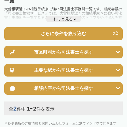
一覧
大曽根駅近くの相続手続きに強い司法書士事務所一覧です。相続会議の
「司法書士検索サービス」では、大曽根駅近くの相続手続きに強い司法
書士事務所を一覧で見ることが出来ます。相続のトラブルやお悩みを抱
もっと見る
えている方は一度近隣の司法書士に相談してみましょう。
さらに条件を絞り込む
市区町村から
司法書士を探す
主要な駅から
司法書士を探す
相談内容から
司法書士を探す
2
1~2
全
件中
件を表示
各事務所の詳細情報とお問い合わせフォームは別ウィンドウで開きます