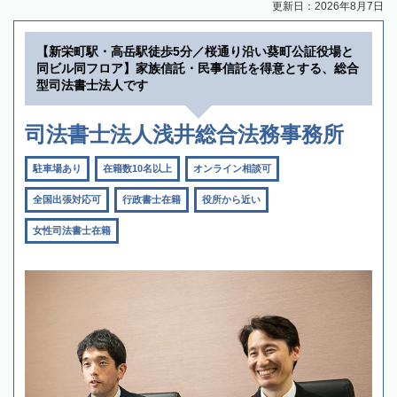
更新日：2026年8月7日
【新栄町駅・高岳駅徒歩5分／桜通り沿い葵町公証役場と
同ビル同フロア】家族信託・民事信託を得意とする、総合
型司法書士法人です
司法書士法人浅井総合法務事務所
駐車場あり
在籍数10名以上
オンライン相談可
全国出張対応可
行政書士在籍
役所から近い
女性司法書士在籍