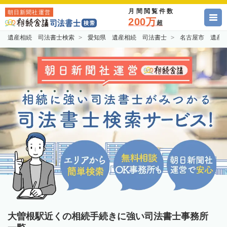
月間閲覧件数
朝日新聞社運営
200万
超
遺産相続 司法書士検索
愛知県 遺産相続 司法書士
名古屋市 遺産
大曽根駅近くの相続手続きに強い司法書士事務所