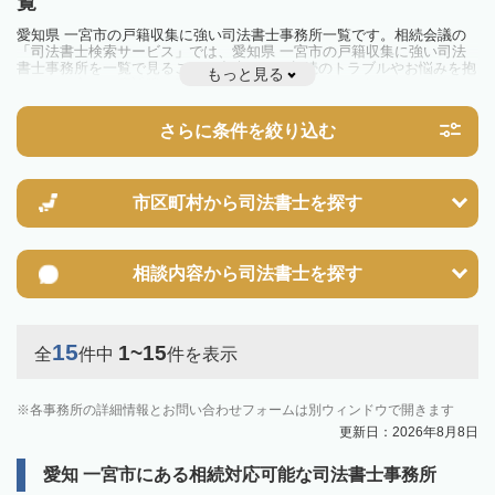
覧
愛知県 一宮市の戸籍収集に強い司法書士事務所一覧です。相続会議の
「司法書士検索サービス」では、愛知県 一宮市の戸籍収集に強い司法
書士事務所を一覧で見ることが出来ます。相続のトラブルやお悩みを抱
もっと見る
えている方は一度近隣の司法書士に相談してみましょう。
さらに条件を絞り込む
市区町村から
司法書士を探す
相談内容から
司法書士を探す
15
1~15
全
件中
件を表示
各事務所の詳細情報とお問い合わせフォームは別ウィンドウで開きます
更新日：2026年8月8日
愛知 一宮市にある相続対応可能な司法書士事務所