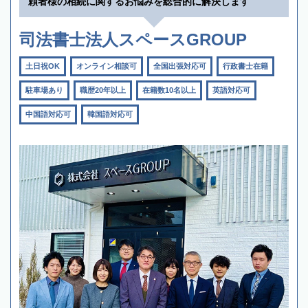
頼者様の相続に関するお悩みを総合的に解決します
司法書士法人スペースGROUP
土日祝OK
オンライン相談可
全国出張対応可
行政書士在籍
駐車場あり
職歴20年以上
在籍数10名以上
英語対応可
中国語対応可
韓国語対応可