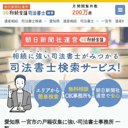
月間閲覧件数
朝日新聞社運営
200万
超
遺産相続 司法書士検索
愛知県 遺産相続 司法書士
一宮市 遺産相
愛知県 一宮市の戸籍収集に強い司法書士事務所 一