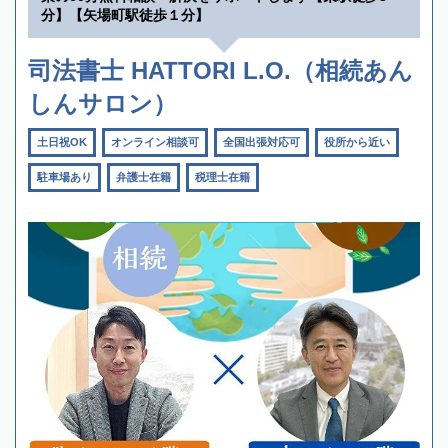
分】【矢場町駅徒歩１分】
司法書士 HATTORI L.O.（相続あん
しんサロン）
土日祝OK
オンライン相談可
全国出張対応可
役所から近い
駐車場あり
弁護士在籍
税理士在籍