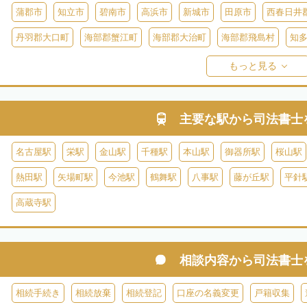
蒲郡市
知立市
碧南市
高浜市
新城市
田原市
西春日井
丹羽郡大口町
海部郡蟹江町
海部郡大治町
海部郡飛島村
知
知多郡美浜町
知多郡南知多町
額田郡幸田町
北設楽郡設楽町
もっと見る
主要な駅から
司法書士
名古屋駅
栄駅
金山駅
千種駅
本山駅
御器所駅
桜山駅
熱田駅
矢場町駅
今池駅
鶴舞駅
八事駅
藤が丘駅
平針
高蔵寺駅
相談内容から
司法書士
相続手続き
相続放棄
相続登記
口座の名義変更
戸籍収集