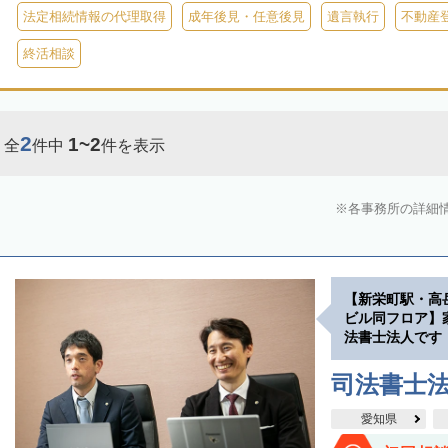
法定相続情報の代理取得
成年後見・任意後見
遺言執行
不動産
終活相談
2
1~2
全
件中
件を表示
各事務所の詳細
【新栄町駅・高
ビル同フロア】
法書士法人です
司法書士
愛知県