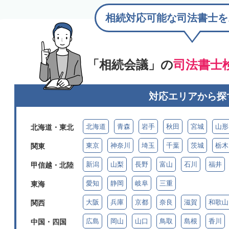
相続対応可能な司法書士を
「相続会議」の
司法書士
対応エリアから探
北海道
青森
岩手
秋田
宮城
山形
北海道・東北
東京
神奈川
埼玉
千葉
茨城
栃木
関東
新潟
山梨
長野
富山
石川
福井
甲信越・北陸
愛知
静岡
岐阜
三重
東海
大阪
兵庫
京都
奈良
滋賀
和歌山
関西
広島
岡山
山口
鳥取
島根
香川
中国・四国