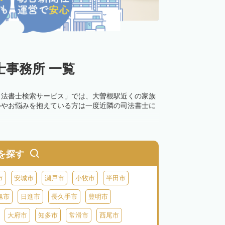
事務所 一覧
司法書士検索サービス」では、大曽根駅近くの家族
ルやお悩みを抱えている方は一度近隣の司法書士に
を探す
市
安城市
瀬戸市
小牧市
半田市
旭市
日進市
長久手市
豊明市
大府市
知多市
常滑市
西尾市