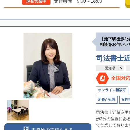
受付時間 9:00～18:00
現在営業中
【池下駅徒歩2
相談をお伺いい
司法書士
愛知県
全国対
オンライン相談可
所長が女性
女性
司法書士近藤麻里
歩2分の位置にあ
で営業しております
事務所の詳細を見る