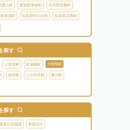
郡豊山町
愛知郡東郷町
丹羽郡扶桑町
多郡東浦町
知多郡阿久比町
知多郡武豊町
北設楽郡東栄町
北設楽郡豊根村
を探す
大曽根駅
上前津駅
新瑞橋駅
駅
植田駅
上小田井駅
勝川駅
を探す
遺産分割協議
家族信託