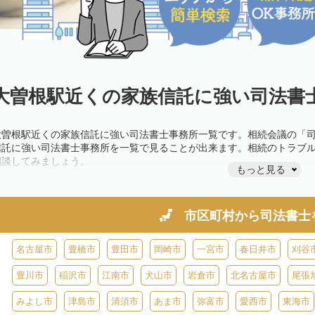
大曽根駅近くの家族信託に強い司法書士
大曽根駅近くの家族信託に強い司法書士事務所一覧です。相続会議の「
信託に強い司法書士事務所を一覧で見ることが出来ます。相続のトラブ
相談してみましょう。
もっと見る
市区町村から
司法書士
名古屋市
豊橋市
豊田市
岡崎市
一宮市
春日井市
刈谷
豊川市
稲沢市
江南市
犬山市
岩倉市
北名古屋市
尾張
みよし市
津島市
清須市
あま市
弥富市
愛西市
東海市