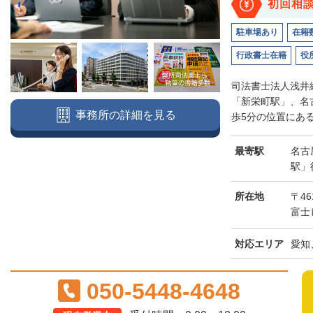
初回相
駐車場あり
在籍
行政書士在籍
役
司法書士法人浅井
「新栄町駅」、名
事務所の詳細を見る
歩5分の位置にある
最寄駅
名古
駅」
所在地
〒46
富士
対応エリア
愛知
050-5448-4648