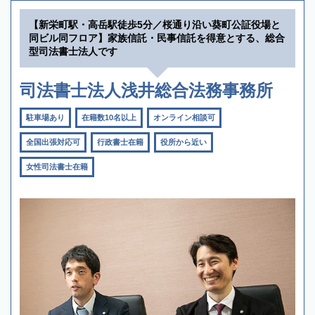
【新栄町駅・高岳駅徒歩5分／桜通り沿い葵町公証役場と
同ビル同フロア】家族信託・民事信託を得意とする、総合
型司法書士法人です
司法書士法人浅井総合法務事務所
駐車場あり
在籍数10名以上
オンライン相談可
全国出張対応可
行政書士在籍
役所から近い
女性司法書士在籍