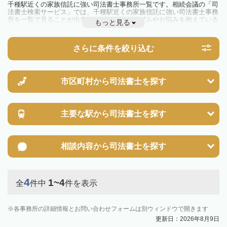
千種駅近くの家族信託に強い司法書士事務所一覧です。相続会議の「司
法書士検索サービス」では、千種駅近くの家族信託に強い司法書士事務
所を一覧で見ることが出来ます。相続のトラブルやお悩みを抱えている
もっと見る
方は一度近隣の司法書士に相談してみましょう。
さらに条件を絞り込む
市区町村から
司法書士を探す
主要な駅から
司法書士を探す
相談内容から
司法書士を探す
4
1~4
全
件中
件を表示
各事務所の詳細情報とお問い合わせフォームは別ウィンドウで開きます
更新日：2026年8月9日