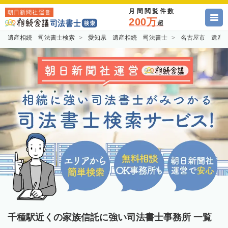
月間閲覧件数
朝日新聞社運営
200万
超
遺産相続 司法書士検索
愛知県 遺産相続 司法書士
名古屋市 遺産
千種駅近くの家族信託に強い司法書士事務所 一覧