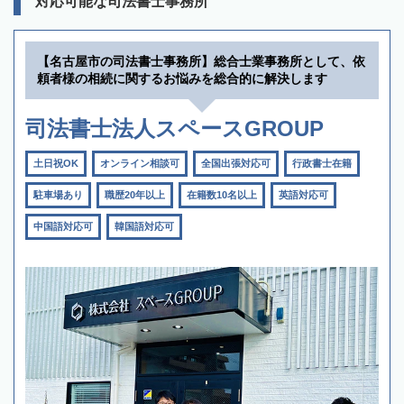
対応可能な司法書士事務所
【名古屋市の司法書士事務所】総合士業事務所として、依
頼者様の相続に関するお悩みを総合的に解決します
司法書士法人スペースGROUP
土日祝OK
オンライン相談可
全国出張対応可
行政書士在籍
駐車場あり
職歴20年以上
在籍数10名以上
英語対応可
中国語対応可
韓国語対応可