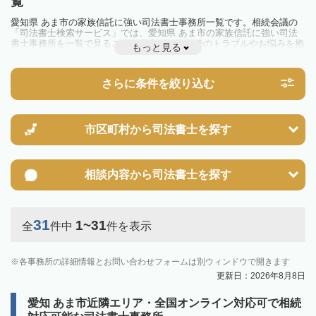
覧
愛知県 あま市の家族信託に強い司法書士事務所一覧です。相続会議の
「司法書士検索サービス」では、愛知県 あま市の家族信託に強い司法
書士事務所を一覧で見ることが出来ます。相続のトラブルやお悩みを抱
もっと見る
えている方は一度近隣の司法書士に相談してみましょう。
さらに条件を絞り込む
市区町村から
司法書士を探す
相談内容から
司法書士を探す
31
1~31
全
件中
件を表示
各事務所の詳細情報とお問い合わせフォームは別ウィンドウで開きます
更新日：2026年8月8日
愛知 あま市近隣エリア・全国オンライン対応可で相続