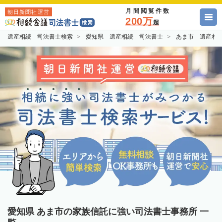
月間閲覧件数
朝日新聞社運営
200万
超
遺産相続 司法書士検索
愛知県 遺産相続 司法書士
あま市 遺産相
愛知県 あま市の家族信託に強い司法書士事務所 一