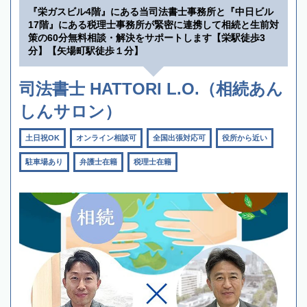
『栄ガスビル4階』にある当司法書士事務所と『中日ビル
17階』にある税理士事務所が緊密に連携して相続と生前対
策の60分無料相談・解決をサポートします【栄駅徒歩3
分】【矢場町駅徒歩１分】
司法書士 HATTORI L.O.（相続あん
しんサロン）
土日祝OK
オンライン相談可
全国出張対応可
役所から近い
駐車場あり
弁護士在籍
税理士在籍