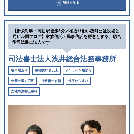
詳細を見る
【新栄町駅・高岳駅徒歩5分／桜通り沿い葵町公証役場と
同ビル同フロア】家族信託・民事信託を得意とする、総合
型司法書士法人です
司法書士法人浅井総合法務事務所
駐車場あり
在籍数10名以上
オンライン相談可
全国出張対応可
行政書士在籍
役所から近い
女性司法書士在籍