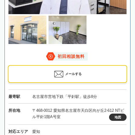
初回相談無料
メールする
最寄駅
名古屋市営地下鉄「平針駅」徒歩8分
所在地
〒468-0012 愛知県名古屋市天白区向が丘2-612 NTビ
ル平針1階A号室
地図
対応エリア
愛知