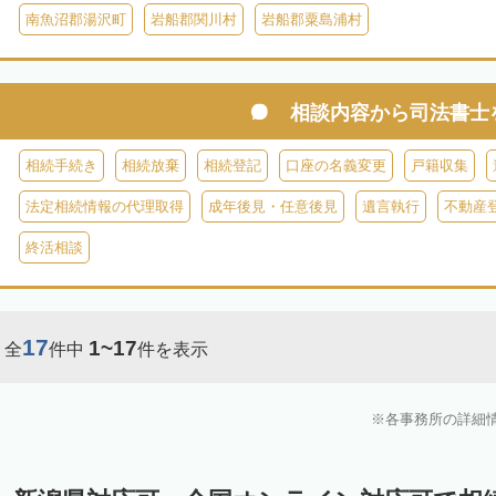
南魚沼郡湯沢町
岩船郡関川村
岩船郡粟島浦村
相談内容から
司法書士
相続手続き
相続放棄
相続登記
口座の名義変更
戸籍収集
法定相続情報の代理取得
成年後見・任意後見
遺言執行
不動産
終活相談
17
1~17
全
件中
件を表示
各事務所の詳細