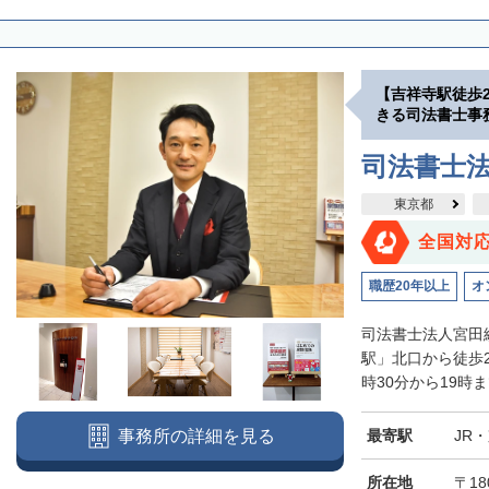
【吉祥寺駅徒歩
きる司法書士事
司法書士
東京都
全国対
職歴20年以上
オ
司法書士法人宮田
駅」北口から徒歩
時30分から19時
最寄駅
JR
事務所の詳細を見る
所在地
〒18