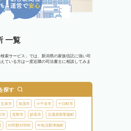
 一覧
士検索サービス」では、新潟県の家族信託に強い司
抱えている方は一度近隣の司法書士に相談してみま
を探す
五泉市
加茂市
小千谷市
十日町市
川市
見附市
妙高市
北蒲原郡聖籠町
町
刈羽郡刈羽村
中魚沼郡津南町