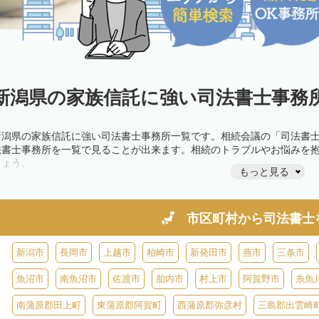
新潟県の家族信託に強い司法書士事務所
新潟県の家族信託に強い司法書士事務所一覧です。相続会議の「司法書
法書士事務所を一覧で見ることが出来ます。相続のトラブルやお悩みを
しょう。
もっと見る
市区町村から
司法書士
新潟市
長岡市
上越市
柏崎市
新発田市
燕市
三条市
魚沼市
南魚沼市
佐渡市
胎内市
村上市
阿賀野市
糸魚
南蒲原郡田上町
東蒲原郡阿賀町
西蒲原郡弥彦村
三島郡出雲崎