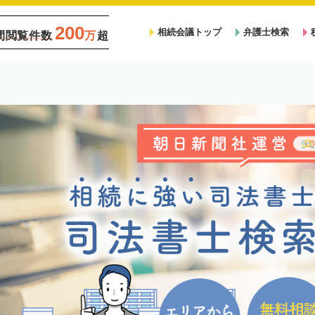
200
相続会議トップ
弁護士検索
間閲覧件数
万
超