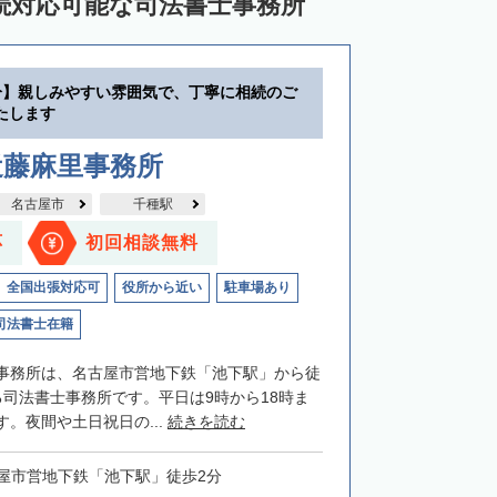
続対応可能な司法書士事務所
分】親しみやすい雰囲気で、丁寧に相続のご
たします
近藤麻里事務所
名古屋市
千種駅
応
初回相談無料
全国出張対応可
役所から近い
駐車場あり
司法書士在籍
事務所は、名古屋市営地下鉄「池下駅」から徒
る司法書士事務所です。平日は9時から18時ま
。夜間や土日祝日の...
続きを読む
屋市営地下鉄「池下駅」徒歩2分