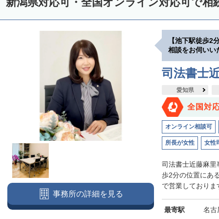
新潟県対応可・全国オンライン対応可で相
【池下駅徒歩2
相談をお伺いい
司法書士
愛知県
全国対
オンライン相談可
所長が女性
女性
司法書士近藤麻里
歩2分の位置にあ
で営業しております
事務所の詳細を見る
最寄駅
名古