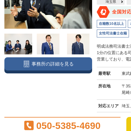
埼玉県
全国対
在籍数10名以上
女性司法書士在籍
明成法務司法書士
1分の位置にある
営業しており、電話
事務所の詳細を見る
最寄駅
東武
所在地
〒3
尾崎
対応エリア
埼玉
050-5385-4690