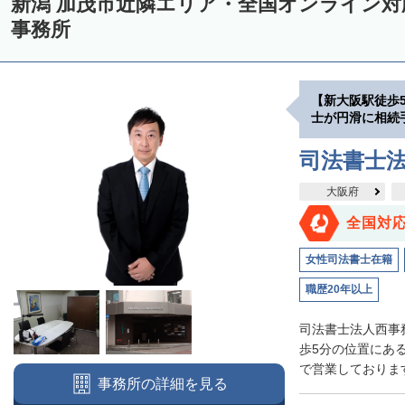
新潟 加茂市近隣エリア・全国オンライン
事務所
【新大阪駅徒歩
士が円滑に相続
司法書士
大阪府
全国対
女性司法書士在籍
職歴20年以上
司法書士法人西事
歩5分の位置にあ
で営業しております
事務所の詳細を見る