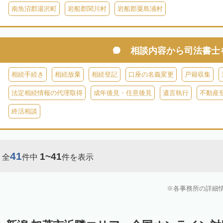
南魚沼郡湯沢町
岩船郡関川村
岩船郡粟島浦村
相談内容から
司法書士
相続手続き
相続放棄
相続登記
口座の名義変更
戸籍収集
法定相続情報の代理取得
成年後見・任意後見
遺言執行
不動産
終活相談
41
1~41
全
件中
件を表示
各事務所の詳細