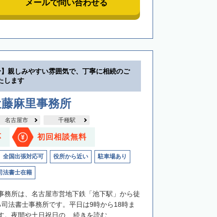
メールで問い合わせる
分】親しみやすい雰囲気で、丁寧に相続のご
たします
近藤麻里事務所
名古屋市
千種駅
応
初回相談無料
全国出張対応可
役所から近い
駐車場あり
司法書士在籍
事務所は、名古屋市営地下鉄「池下駅」から徒
る司法書士事務所です。平日は9時から18時ま
。夜間や土日祝日の...
続きを読む