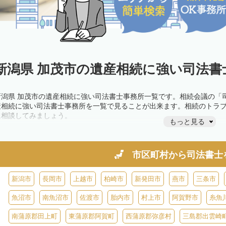
新潟県 加茂市の遺産相続に強い司法書
新潟県 加茂市の遺産相続に強い司法書士事務所一覧です。相続会議の「
産相続に強い司法書士事務所を一覧で見ることが出来ます。相続のトラ
に相談してみましょう。
もっと見る
市区町村から
司法書士
新潟市
長岡市
上越市
柏崎市
新発田市
燕市
三条市
魚沼市
南魚沼市
佐渡市
胎内市
村上市
阿賀野市
糸魚
南蒲原郡田上町
東蒲原郡阿賀町
西蒲原郡弥彦村
三島郡出雲崎