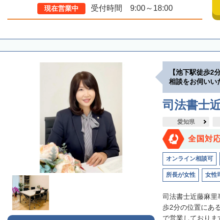
受付時間 9:00～18:00
現在営業中
【池下駅徒歩2
相談をお伺いい
司法書士
愛知県
全国対
オンライン相談可
所長が女性
女性
司法書士近藤麻里
歩2分の位置にあ
で営業しております