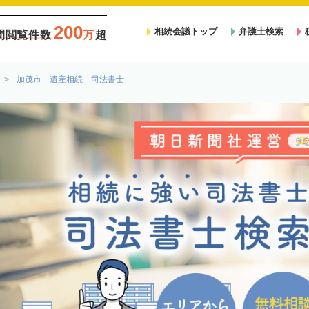
200
相続会議トップ
弁護士検索
間閲覧件数
万
超
加茂市 遺産相続 司法書士