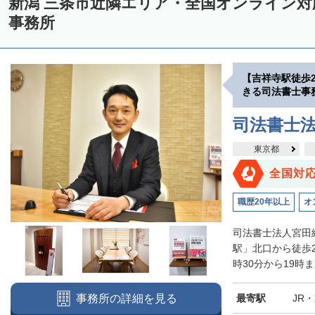
新潟 三条市近隣エリア・全国オンライン
事務所
【吉祥寺駅徒歩
きる司法書士事
司法書士
東京都
全国対
職歴20年以上
オ
司法書士法人宮田
駅」北口から徒歩
時30分から19時
最寄駅
JR
事務所の詳細を見る