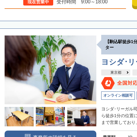
受付時間 9:00～18:00
現在営業中
【駒込駅徒歩1
ター
ヨシダ･
東京都
全国対
オンライン相談可
ヨシダ･リーガル
ら徒歩1分の位置
まで営業しており、