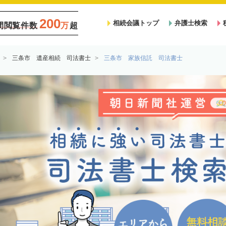
200
相続会議トップ
弁護士検索
間閲覧件数
万
超
三条市 遺産相続 司法書士
三条市 家族信託 司法書士