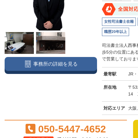
全国対
女性司法書士在籍
職歴20年以上
司法書士法人西事
歩5分の位置にあ
で営業しております
事務所の詳細を見る
最寄駅
JR
所在地
〒5
14
対応エリア
大阪
050-5447-4652