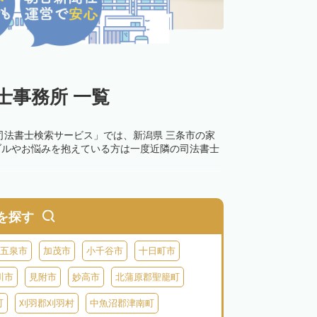
士事務所 一覧
司法書士検索サービス」では、新潟県 三条市の家
ブルやお悩みを抱えている方は一度近隣の司法書士
を探す
五泉市
加茂市
小千谷市
十日町市
川市
見附市
妙高市
北蒲原郡聖籠町
町
刈羽郡刈羽村
中魚沼郡津南町