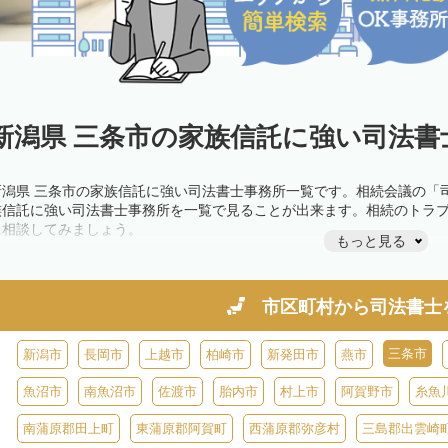
新潟県 三条市の家族信託に強い司法書
新潟県 三条市の家族信託に強い司法書士事務所一覧です。相続会議の「
族信託に強い司法書士事務所を一覧で見ることが出来ます。相続のトラ
に相談してみましょう。
もっと見る
市区町村から
司法書士
三条市
新潟市
長岡市
上越市
柏崎市
新発田市
燕市
魚沼市
南魚沼市
佐渡市
胎内市
村上市
阿賀野市
糸魚
南蒲原郡田上町
東蒲原郡阿賀町
西蒲原郡弥彦村
三島郡出雲崎