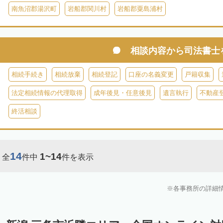
南魚沼郡湯沢町
岩船郡関川村
岩船郡粟島浦村
相談内容から
司法書士
相続手続き
相続放棄
相続登記
口座の名義変更
戸籍収集
法定相続情報の代理取得
成年後見・任意後見
遺言執行
不動産
終活相談
14
1~14
全
件中
件を表示
各事務所の詳細