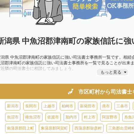
新潟県 中魚沼郡津南町の家族信託に強
新潟県 中魚沼郡津南町の家族信託に強い司法書士事務所一覧です。相続
魚沼郡津南町の家族信託に強い司法書士事務所を一覧で見ることが出来
度近隣の司法書士に相談してみましょう。
もっと見る
市区町村から
司法書士
新潟市
長岡市
上越市
柏崎市
新発田市
燕市
三条市
魚沼市
南魚沼市
佐渡市
胎内市
村上市
阿賀野市
糸魚
南蒲原郡田上町
東蒲原郡阿賀町
西蒲原郡弥彦村
三島郡出雲崎