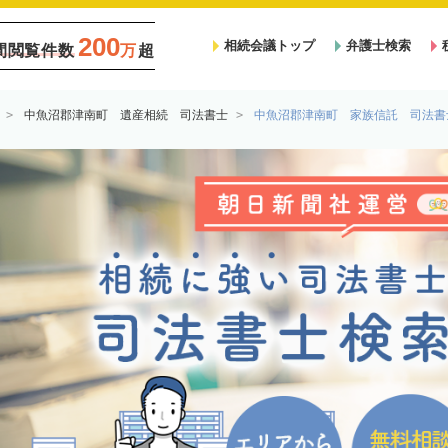
200
相続会議トップ
弁護士検索
間閲覧件数
万
超
中魚沼郡津南町 遺産相続 司法書士
中魚沼郡津南町 家族信託 司法書