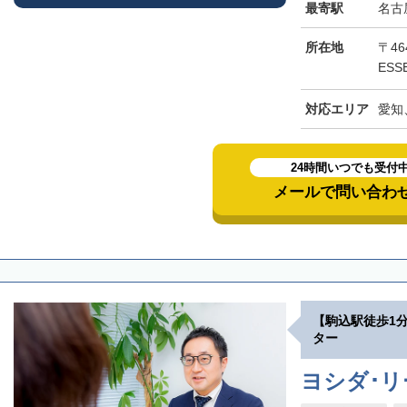
最寄駅
名古
所在地
〒46
ESS
対応エリア
愛知
24時間いつでも受付
メールで問い合わ
【駒込駅徒歩1
ター
ヨシダ･