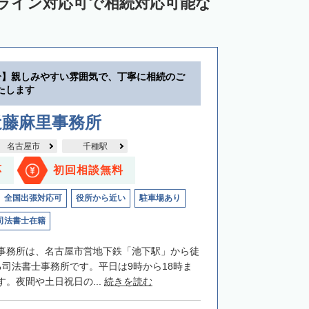
ンライン対応可で相続対応可能な
分】親しみやすい雰囲気で、丁寧に相続のご
たします
近藤麻里事務所
名古屋市
千種駅
応
初回相談無料
全国出張対応可
役所から近い
駐車場あり
司法書士在籍
事務所は、名古屋市営地下鉄「池下駅」から徒
る司法書士事務所です。平日は9時から18時ま
。夜間や土日祝日の...
続きを読む