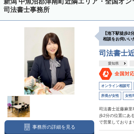
新潟 中魚沼郡津南町近隣エリア・全国オ
司法書士事務所
【池下駅徒歩2
相談をお伺いい
司法書士
愛知県
全国対
オンライン相談可
所長が女性
女性
司法書士近藤麻里
歩2分の位置にあ
で営業しております
事務所の詳細を見る