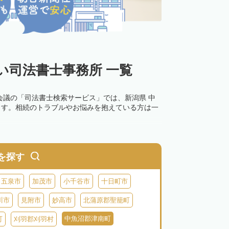
い司法書士事務所 一覧
会議の「司法書士検索サービス」では、新潟県 中
ます。相続のトラブルやお悩みを抱えている方は一
を探す
五泉市
加茂市
小千谷市
十日町市
川市
見附市
妙高市
北蒲原郡聖籠町
中魚沼郡津南町
町
刈羽郡刈羽村