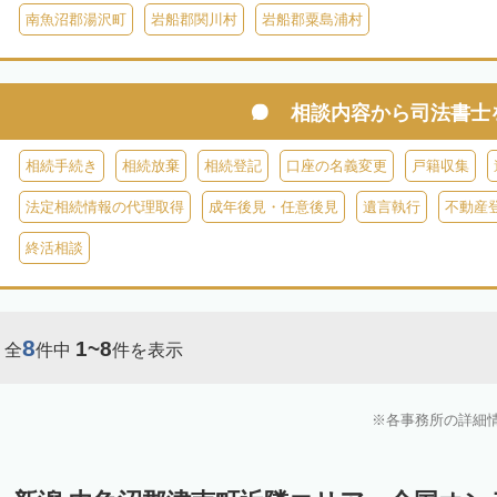
南魚沼郡湯沢町
岩船郡関川村
岩船郡粟島浦村
相談内容から
司法書士
相続手続き
相続放棄
相続登記
口座の名義変更
戸籍収集
法定相続情報の代理取得
成年後見・任意後見
遺言執行
不動産
終活相談
8
1~8
全
件中
件を表示
各事務所の詳細