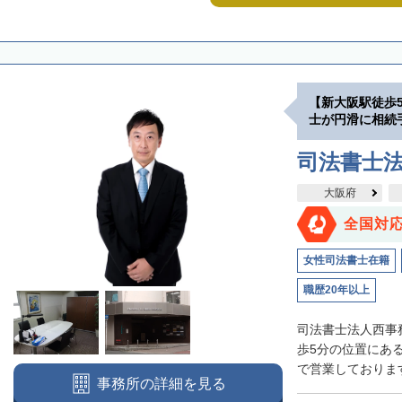
【新大阪駅徒歩
士が円滑に相続
司法書士
大阪府
全国対
女性司法書士在籍
職歴20年以上
司法書士法人西事
歩5分の位置にあ
で営業しております
事務所の詳細を見る