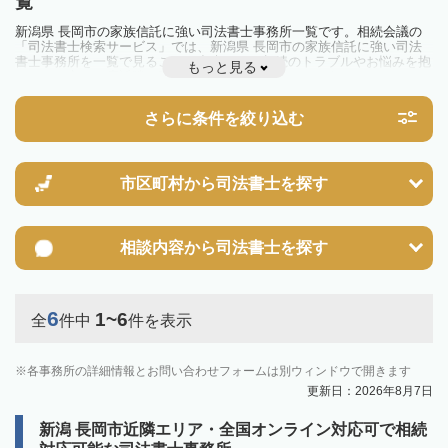
覧
新潟県 長岡市の家族信託に強い司法書士事務所一覧です。相続会議の
「司法書士検索サービス」では、新潟県 長岡市の家族信託に強い司法
書士事務所を一覧で見ることが出来ます。相続のトラブルやお悩みを抱
もっと見る
えている方は一度近隣の司法書士に相談してみましょう。
さらに条件を絞り込む
市区町村から
司法書士を探す
相談内容から
司法書士を探す
6
1~6
全
件中
件を表示
各事務所の詳細情報とお問い合わせフォームは別ウィンドウで開きます
更新日：2026年8月7日
新潟 長岡市近隣エリア・全国オンライン対応可で相続