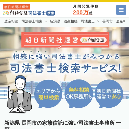
月間閲覧件数
朝日新聞社運営
200万
超
遺産相続 司法書士検索
新潟県 遺産相続 司法書士
長岡市 遺産相
新潟県 長岡市の家族信託に強い司法書士事務所 一