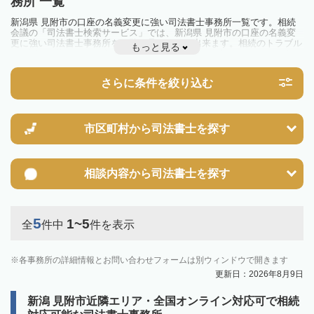
務所 一覧
新潟県 見附市の口座の名義変更に強い司法書士事務所一覧です。相続
会議の「司法書士検索サービス」では、新潟県 見附市の口座の名義変
更に強い司法書士事務所を一覧で見ることが出来ます。相続のトラブル
もっと見る
やお悩みを抱えている方は一度近隣の司法書士に相談してみましょう。
さらに条件を絞り込む
市区町村から
司法書士を探す
相談内容から
司法書士を探す
5
1~5
全
件中
件を表示
各事務所の詳細情報とお問い合わせフォームは別ウィンドウで開きます
更新日：2026年8月9日
新潟 見附市近隣エリア・全国オンライン対応可で相続