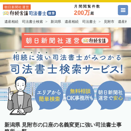
月間閲覧件数
朝日新聞社運営
200万
超
遺産相続 司法書士検索
新潟県 遺産相続 司法書士
見附市 遺産相
新潟県 見附市の口座の名義変更に強い司法書士事