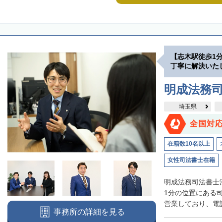
【志木駅徒歩1
丁寧に解決いた
明成法務司
埼玉県
全国対
在籍数10名以上
女性司法書士在籍
明成法務司法書士
1分の位置にある
営業しており、電話
事務所の詳細を見る