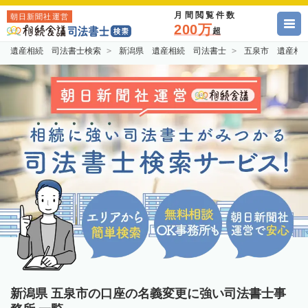
月間閲覧件数
朝日新聞社運営
200万
超
遺産相続 司法書士検索
新潟県 遺産相続 司法書士
五泉市 遺産相
新潟県 五泉市の口座の名義変更に強い司法書士事