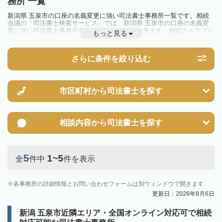
務所 一覧
新潟県 五泉市の口座の名義変更に強い司法書士事務所一覧です。相続
会議の「司法書士検索サービス」では、新潟県 五泉市の口座の名義変
更に強い司法書士事務所を一覧で見ることが出来ます。相続のトラブル
もっと見る
やお悩みを抱えている方は一度近隣の司法書士に相談してみましょう。
さらに条件を絞り込む
市区町村から
司法書士を探す
相談内容から
司法書士を探す
5
1~5
全
件中
件を表示
各事務所の詳細情報とお問い合わせフォームは別ウィンドウで開きます
更新日：2026年8月6日
新潟 五泉市近隣エリア・全国オンライン対応可で相続